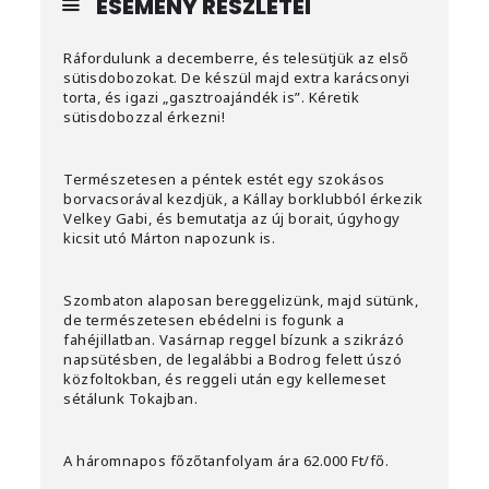
ESEMÉNY RÉSZLETEI
Ráfordulunk a decemberre, és telesütjük az első
sütisdobozokat. De készül majd extra karácsonyi
torta, és igazi „gasztroajándék is”. Kéretik
sütisdobozzal érkezni!
Természetesen a péntek estét egy szokásos
borvacsorával kezdjük, a Kállay borklubból érkezik
Velkey Gabi, és bemutatja az új borait, úgyhogy
kicsit utó Márton napozunk is.
Szombaton alaposan bereggelizünk, majd sütünk,
de természetesen ebédelni is fogunk a
fahéjillatban. Vasárnap reggel bízunk a szikrázó
napsütésben, de legalábbi a Bodrog felett úszó
közfoltokban, és reggeli után egy kellemeset
sétálunk Tokajban.
A háromnapos főzőtanfolyam ára 62.000 Ft/fő.