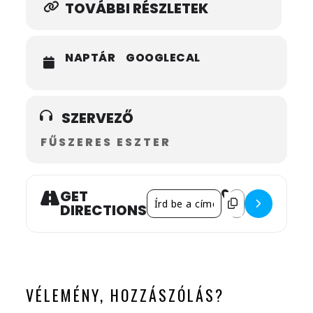
TOVÁBBI RÉSZLETEK
NAPTÁR
GOOGLECAL
SZERVEZŐ
FŰSZERES ESZTER
GET
Address - Főzőkurzus Erdőbénye (n
Destination Addre
DIRECTIONS
READER
INTERACTIONS
VÉLEMÉNY, HOZZÁSZÓLÁS?