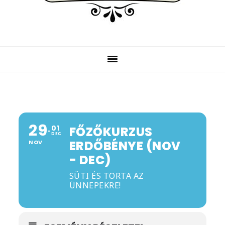
29
01
FŐZŐKURZUS
DEC
ERDŐBÉNYE (NOV
NOV
- DEC)
SÜTI ÉS TORTA AZ
ÜNNEPEKRE!