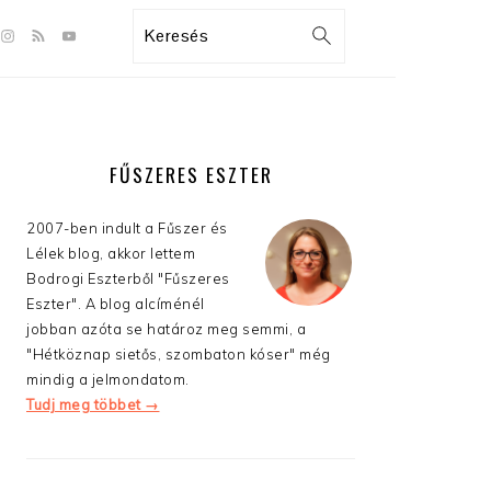
GATION
Search
:
AL
S
ELSŐDLEGES
OLDALSÁV
FŰSZERES ESZTER
2007-ben indult a Fűszer és
Lélek blog, akkor lettem
Bodrogi Eszterből "Fűszeres
Eszter". A blog alcíménél
jobban azóta se határoz meg semmi, a
"Hétköznap sietős, szombaton kóser" még
mindig a jelmondatom.
Tudj meg többet →