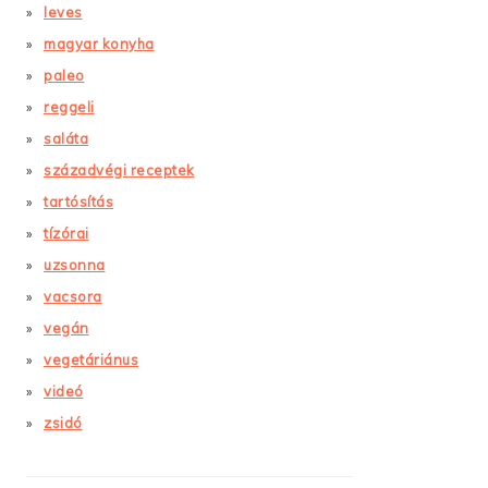
leves
magyar konyha
paleo
reggeli
saláta
századvégi receptek
tartósítás
tízórai
uzsonna
vacsora
vegán
vegetáriánus
videó
zsidó