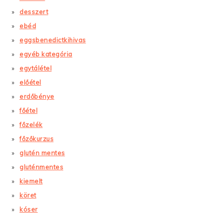
desszert
ebéd
eggsbenedictkihivas
egyéb kategória
egytálétel
előétel
erdőbénye
főétel
főzelék
főzőkurzus
glutén mentes
gluténmentes
kiemelt
köret
kóser