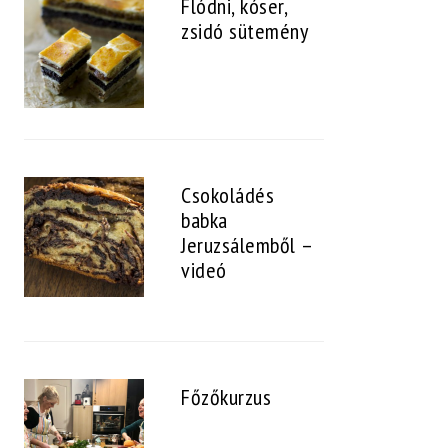
Flódni, kóser,
zsidó sütemény
Csokoládés
babka
Jeruzsálemből –
videó
Főzőkurzus