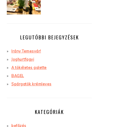
LEGUTÓBBI BEJEGYZÉSEK
Irány Temesvár!
Joghurtfagyi
A tökéletes galette
BAGEL
Spárgatök krémleves
KATEGÓRIÁK
befőzés