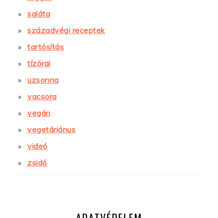
saláta
századvégi receptek
tartósítás
tízórai
uzsonna
vacsora
vegán
vegetáriánus
videó
zsidó
ADATVÉDELEM