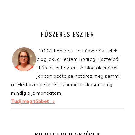
ELSŐDLEGES
OLDALSÁV
FŰSZERES ESZTER
2007-ben indult a Fűszer és Lélek
blog, akkor lettem Bodrogi Eszterből
"Fűszeres Eszter". A blog alcíménél
jobban azóta se határoz meg semmi,
a "Hétköznap sietős, szombaton kóser" még
mindig a jelmondatom.
Tudj meg többet →