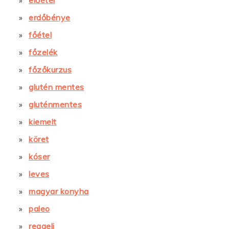
erdőbénye
főétel
főzelék
főzőkurzus
glutén mentes
gluténmentes
kiemelt
köret
kóser
leves
magyar konyha
paleo
reggeli