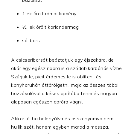
1 ek őrölt római kömény
½ ek őrölt koriandermag
só, bors
A csicseriborsót beáztatjuk egy éjszakára, de
akár egy egész napra is a szódabikarbónás vízbe.
Szűrjük le, picit érdemes le is öblíteni, és
konyharuhán áttörölgetni, majd az összes többi
hozzávalóval a késes aprítóba tenni és nagyon
alaposan egészen apróra vágni.
Akkor jó, ha belenyúlva és összenyomva nem
hullik szét, hanem egyben marad a massza.