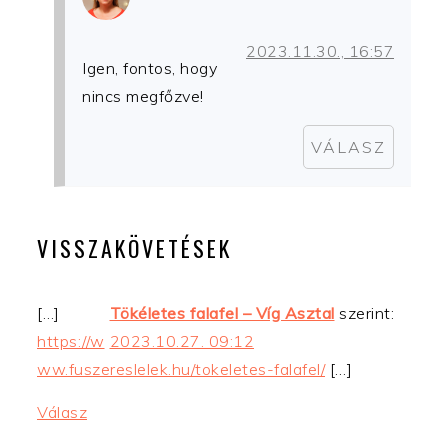
2023.11.30., 16:57
Igen, fontos, hogy
nincs megfőzve!
VÁLASZ
VISSZAKÖVETÉSEK
[…]
Tökéletes falafel – Víg Asztal
szerint:
https://w
2023.10.27. 09:12
ww.fuszereslelek.hu/tokeletes-falafel/
[…]
Válasz