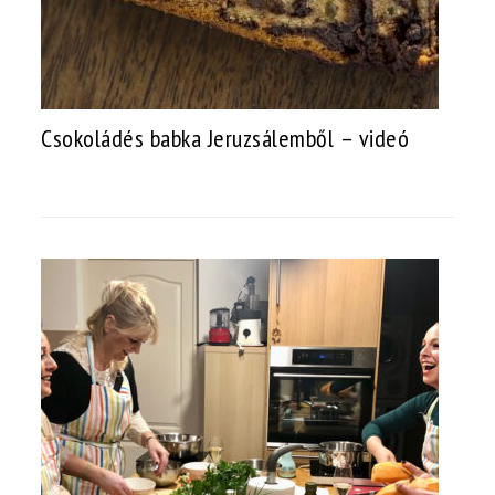
Csokoládés babka Jeruzsálemből – videó