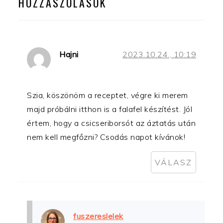
HOZZÁSZÓLÁSOK
Hajni
2023.10.24., 10:19
Szia, köszönöm a receptet, végre ki merem
majd próbálni itthon is a falafel készítést. Jól
értem, hogy a csicseriborsót az áztatás után
nem kell megfőzni? Csodás napot kívánok!
VÁLASZ
fuszereslelek