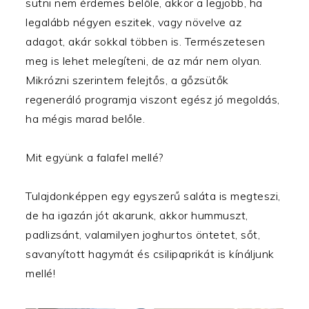
sütni nem érdemes belőle, akkor a legjobb, ha
legalább négyen eszitek, vagy növelve az
adagot, akár sokkal többen is. Természetesen
meg is lehet melegíteni, de az már nem olyan.
Mikrózni szerintem felejtős, a gőzsütők
regeneráló programja viszont egész jó megoldás,
ha mégis marad belőle.
Mit együnk a falafel mellé?
Tulajdonképpen egy egyszerű saláta is megteszi,
de ha igazán jót akarunk, akkor hummuszt,
padlizsánt, valamilyen joghurtos öntetet, sőt,
savanyított hagymát és csilipaprikát is kínáljunk
mellé!