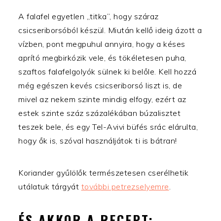
A falafel egyetlen „titka”, hogy száraz
csicseriborsóból készül. Miután kellő ideig ázott a
vízben, pont megpuhul annyira, hogy a késes
aprító megbirkózik vele, és tökéletesen puha,
szaftos falafelgolyók sülnek ki belőle. Kell hozzá
még egészen kevés csicseriborsó liszt is, de
mivel az nekem szinte mindig elfogy, ezért az
estek szinte száz százalékában búzalisztet
teszek bele, és egy Tel-Avivi büfés srác elárulta,
hogy ők is, szóval használjátok ti is bátran!
Koriander gyűlölők természetesen cserélhetik
utálatuk tárgyát
további petrezselyemre
.
ÉS AKKOR A RECEPT: