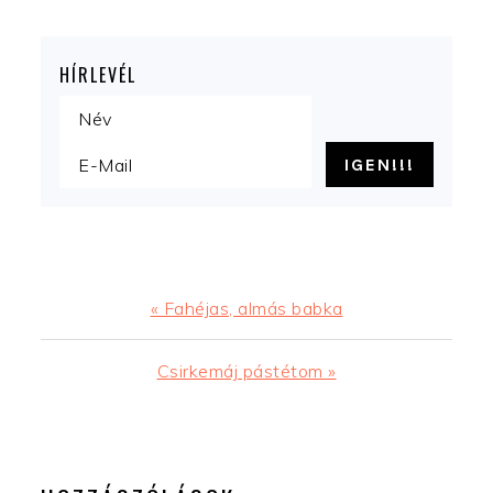
HÍRLEVÉL
Előző
« Fahéjas, almás babka
bejegyzés
Következő
Csirkemáj pástétom »
bejegyzés
READER
INTERACTIONS