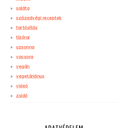
saláta
századvégi receptek
tartósítás
tízórai
uzsonna
vacsora
vegán
vegetáriánus
videó
zsidó
ADATVÉDELEM