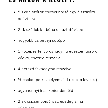
50 dkg száraz csicseriborsó egy éjszakára
beáztatva
2 tk szódabikarbóna az áztatóvízbe
nagyobb csipetnyi sütőpor
1 közepes fej vöröshagyma egészen apróra
vágva, esetleg reszelve
4 gerezd fokhagyma reszelve
½ csokor petrezselyemzöld (csak a levelek)
ugyanannyi friss korianderzöld
2 ek csicseriborsóliszt, esetleg sima
búzaliszt