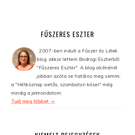
ELSŐDLEGES
OLDALSÁV
FŰSZERES ESZTER
2007-ben indult a Fűszer és Lélek
blog, akkor lettem Bodrogi Eszterből
"Fűszeres Eszter". A blog alcíménél
jobban azóta se határoz meg semmi,
a "Hétköznap sietős, szombaton kóser" még
mindig a jelmondatom.
Tudj meg többet →