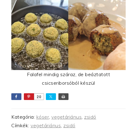
Falafel mindig száraz, de beáztatott
csicseriborsóból készül
20
Kategória:
kóser
,
vegetáriánus
,
zsidó
Címkék:
vegetáriánus
,
zsidó