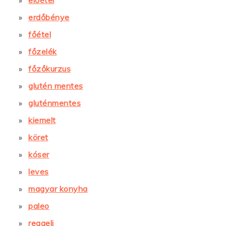
előétel
erdőbénye
főétel
főzelék
főzőkurzus
glutén mentes
gluténmentes
kiemelt
köret
kóser
leves
magyar konyha
paleo
reggeli