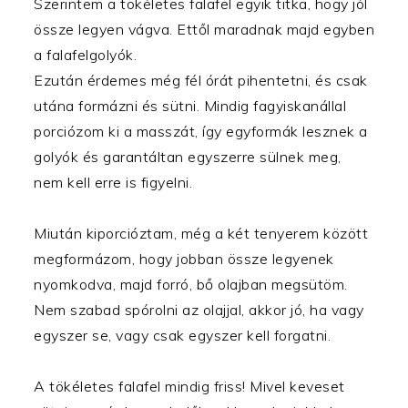
Szerintem a tökéletes falafel egyik titka, hogy jól
össze legyen vágva. Ettől maradnak majd egyben
a falafelgolyók.
Ezután érdemes még fél órát pihentetni, és csak
utána formázni és sütni. Mindig fagyiskanállal
porciózom ki a masszát, így egyformák lesznek a
golyók és garantáltan egyszerre sülnek meg,
nem kell erre is figyelni.
Miután kiporcióztam, még a két tenyerem között
megformázom, hogy jobban össze legyenek
nyomkodva, majd forró, bő olajban megsütöm.
Nem szabad spórolni az olajjal, akkor jó, ha vagy
egyszer se, vagy csak egyszer kell forgatni.
A tökéletes falafel mindig friss! Mivel keveset