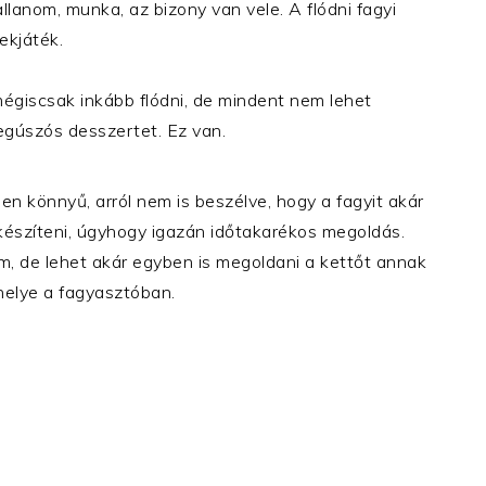
llanom, munka, az bizony van vele. A flódni fagyi
ekjáték.
égiscsak inkább flódni, de mindent nem lehet
 megúszós desszertet. Ez van.
n könnyű, arról nem is beszélve, hogy a fagyit akár
 készíteni, úgyhogy igazán időtakarékos megoldás.
em, de lehet akár egyben is megoldani a kettőt annak
 helye a fagyasztóban.