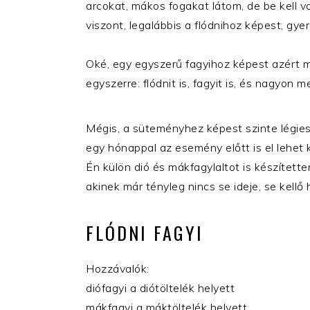
arcokat, mákos fogakat látom, de be kell va
viszont, legalábbis a flódnihoz képest, gyer
Oké, egy egyszerű fagyihoz képest azért m
egyszerre: flódnit is, fagyit is, és nagyon
Mégis, a süteményhez képest szinte légiese
egy hónappal az esemény előtt is el lehet
Én külön dió és mákfagylaltot is készített
akinek már tényleg nincs se ideje, se kellő
FLÓDNI FAGYI
Hozzávalók:
diófagyi a diótöltelék helyett
mákfagyi a máktöltelék helyett