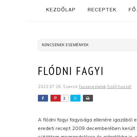
KEZDŐLAP
RECEPTEK
FŐ
NINCSENEK ESEMÉNYEK
FLÓDNI FAGYI
2022.07.26.
Szerző:
fuszereslelek
Szólj hozzá!
2
A flódni fagyi fagyisága ellenére igazából 
eredeti recept 2009 decemberében került fe
sütöttem megrendelésre és ajándékba is,