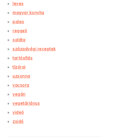
leves
magyar konyha
paleo
reggeli
saláta
századvégi receptek
tartósítás
tízórai
uzsonna
vacsora
vegán
vegetáriánus
videó
zsidó