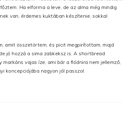
a főztem. Ha elforrna a leve, de az alma még mindig
kinek van, érdemes kuktában készítenie, sokkal
, amit összetörtem, és picit megpirítottam, majd
de jó hozzá a sima zabkeksz is. A shortbread
markáns vajas íze, ami bár a flódnira nem jellemző,
gyi koncepciójába nagyon jól passzol.