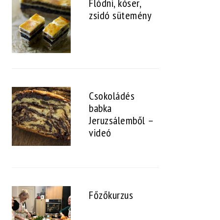
Flódni, kóser,
zsidó sütemény
Csokoládés
babka
Jeruzsálemből –
videó
Főzőkurzus