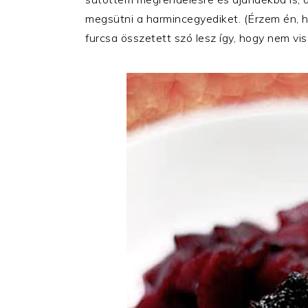
megsütni a harmincegyediket. (Érzem én, hog
furcsa összetett szó lesz így, hogy nem visz 