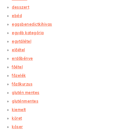
desszert
ebéd
eggsbenedictkihivas
egyéb kategória
egytálétel
előétel
erdőbénye
főétel
főzelék
főzőkurzus
glutén mentes
gluténmentes
kiemelt
köret
kóser