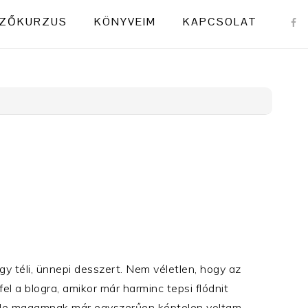
NAVI
ZŐKURZUS
KÖNYVEIM
KAPCSOLAT
MENU
SOCI
ICON
egy téli, ünnepi desszert. Nem véletlen, hogy az
l a blogra, amikor már harminc tepsi flódnit
 de magamnak már egyszerűen képtelen voltam