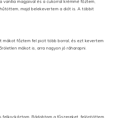
 a vanília magjaival és a cukorral krémmé főztem,
hűtöttem, majd belekevertem a diót is. A többit
t mákot főztem fel picit több borral, és ezt kevertem
őröletlen mákot is, arra nagyon jó ráharapni.
 felkockáztam. Rádobtam a fűszereket, felöntöttem