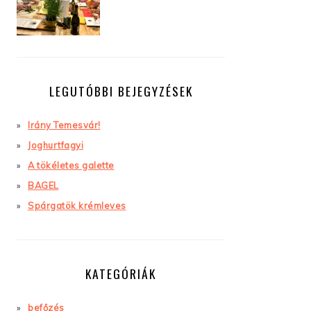
LEGUTÓBBI BEJEGYZÉSEK
Irány Temesvár!
Joghurtfagyi
A tökéletes galette
BAGEL
Spárgatök krémleves
KATEGÓRIÁK
befőzés