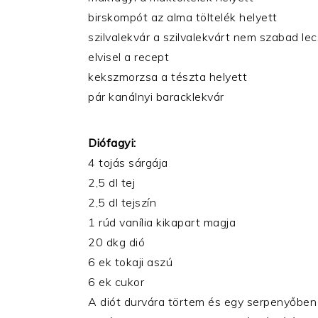
birskompót az alma töltelék helyett
szilvalekvár a szilvalekvárt nem szabad lecs
elvisel a recept
kekszmorzsa a tészta helyett
pár kanálnyi baracklekvár
Diófagyi:
4 tojás sárgája
2,5 dl tej
2,5 dl tejszín
1 rúd vanília kikapart magja
20 dkg dió
6 ek tokaji aszú
6 ek cukor
A diót durvára törtem és egy serpenyőben a