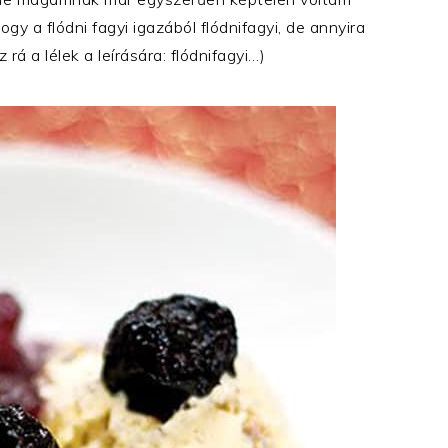
y a flódni fagyi igazából flódnifagyi, de annyira
rá a lélek a leírására: flódnifagyi…)