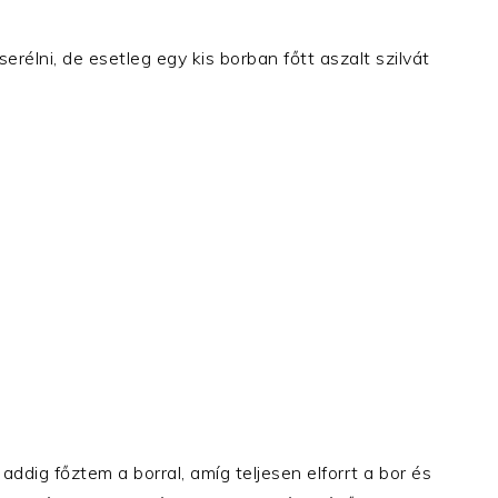
erélni, de esetleg egy kis borban főtt aszalt szilvát
ddig főztem a borral, amíg teljesen elforrt a bor és