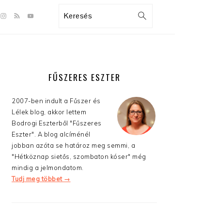
GATION
Search
:
AL
S
ELSŐDLEGES
OLDALSÁV
FŰSZERES ESZTER
2007-ben indult a Fűszer és
Lélek blog, akkor lettem
Bodrogi Eszterből "Fűszeres
Eszter". A blog alcíménél
jobban azóta se határoz meg semmi, a
"Hétköznap sietős, szombaton kóser" még
mindig a jelmondatom.
Tudj meg többet →