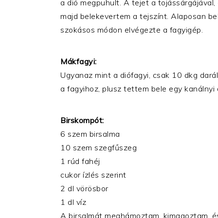
a dió megpuhult. A tejet a tojássárgájával,
majd belekevertem a tejszínt. Alaposan be
szokásos módon elvégezte a fagyigép.
Mákfagyi:
Ugyanaz mint a diófagyi, csak 10 dkg darál
a fagyihoz, plusz tettem bele egy kanálnyi 
Birskompót:
6 szem birsalma
10 szem szegfűszeg
1 rúd fahéj
cukor ízlés szerint
2 dl vörösbor
1 dl víz
A birsalmát meghámoztam, kimagoztam, és