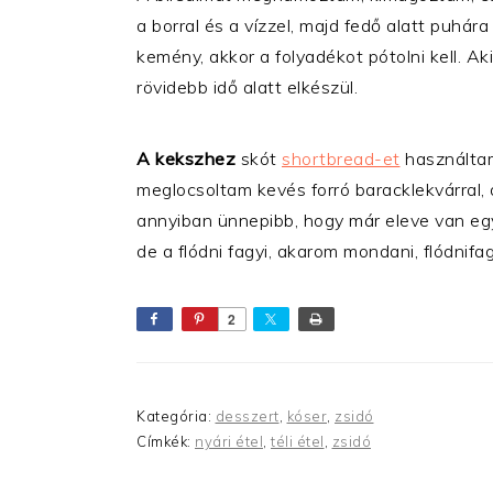
a borral és a vízzel, majd fedő alatt puhár
kemény, akkor a folyadékot pótolni kell. A
rövidebb idő alatt elkészül.
A kekszhez
skót
shortbread-et
használtam
meglocsoltam kevés forró baracklekvárral, 
annyiban ünnepibb, hogy már eleve van egy 
de a flódni fagyi, akarom mondani, flódnifa
2
Kategória:
desszert
,
kóser
,
zsidó
Címkék:
nyári étel
,
téli étel
,
zsidó