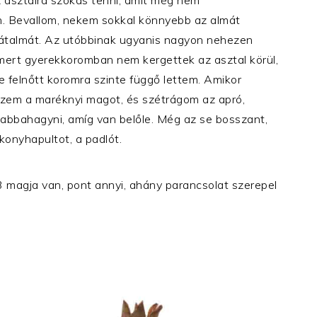
n. Bevallom, nekem sokkal könnyebb az almát
ánátalmát. Az utóbbinak ugyanis nagyon nehezen
 mert gyerekkoromban nem kergettek az asztal körül,
 felnőtt koromra szinte függő lettem. Amikor
zem a maréknyi magot, és szétrágom az apró,
abbahagyni, amíg van belőle. Még az se bosszant,
konyhapultot, a padlót.
magja van, pont annyi, ahány parancsolat szerepel