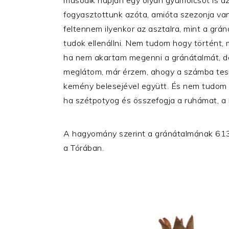
fogyasztottunk azóta, amióta szezonja va
feltennem ilyenkor az asztalra, mint a gr
tudok ellenállni. Nem tudom hogy történt,
ha nem akartam megenni a gránátalmát, de
meglátom, már érzem, ahogy a számba tes
kemény belesejével együtt. És nem tudom 
ha szétpotyog és összefogja a ruhámat, a 
A hagyomány szerint a gránátalmának 613 
a Tórában.