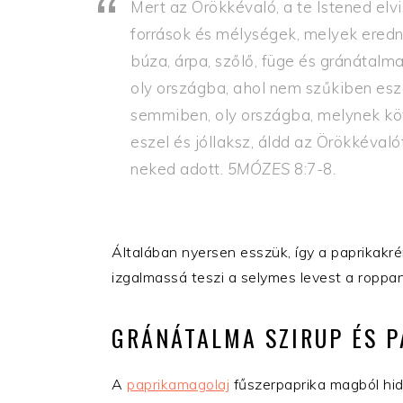
Mert az Örökkévaló, a te Istened elv
források és mélységek, melyek eredn
búza, árpa, szőlő, füge és gránátalma
oly országba, ahol nem szűkiben esz
semmiben, oly országba, melynek köv
eszel és jóllaksz, áldd az Örökkévaló
neked adott.
5MÓZES
8:7-8.
Általában nyersen esszük, így a paprikakré
izgalmassá teszi a selymes levest a roppan
GRÁNÁTALMA SZIRUP ÉS 
A
paprikamagolaj
fűszerpaprika magból hide