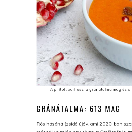
A pirított barhesz, a gránátalma mag és a
GRÁNÁTALMA: 613 MAG
Rós hásáná (zsidó újév, ami 2020-ban szep
második napján egy olyan gyümölcsöt is az