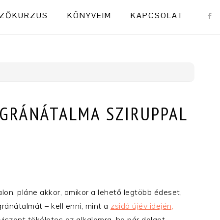
NAVI
ZŐKURZUS
KÖNYVEIM
KAPCSOLAT
MENU
SOCI
ICON
 GRÁNÁTALMA SZIRUPPAL
on, pláne akkor, amikor a lehető legtöbb édeset,
ránátalmát – kell enni, mint a
zsidó újév idején,
viszont tökéletes az alkalomra, ha pár dolgot