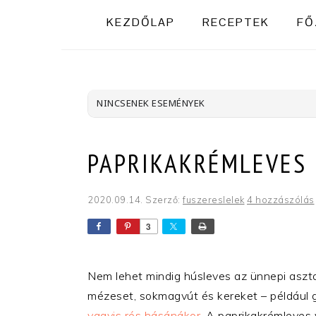
KEZDŐLAP
RECEPTEK
FŐ
NINCSENEK ESEMÉNYEK
PAPRIKAKRÉMLEVES
2020.09.14.
Szerző:
fuszereslelek
4 hozzászólás
3
Nem lehet mindig húsleves az ünnepi asztal
mézeset, sokmagvút és kereket – például g
vagyis rós hásánákor
. A paprikakrémleves 