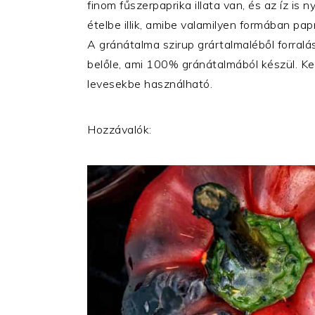
finom fűszerpaprika illata van, és az íz is
ételbe illik, amibe valamilyen formában papr
A gránátalma szirup grártalmaléből forralá
belőle, ami 100% gránátalmából készül. Ke
levesekbe használható.
Hozzávalók: