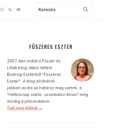
GATION
Search
:
AL
S
ELSŐDLEGES
OLDALSÁV
FŰSZERES ESZTER
2007-ben indult a Fűszer és
Lélek blog, akkor lettem
Bodrogi Eszterből "Fűszeres
Eszter". A blog alcíménél
jobban azóta se határoz meg semmi, a
"Hétköznap sietős, szombaton kóser" még
mindig a jelmondatom.
Tudj meg többet →