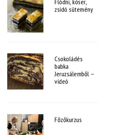
Flódni, kóser,
zsidó sütemény
Csokoládés
babka
Jeruzsálemből –
videó
Főzőkurzus