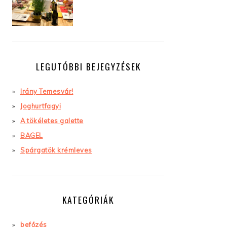
LEGUTÓBBI BEJEGYZÉSEK
Irány Temesvár!
Joghurtfagyi
A tökéletes galette
BAGEL
Spárgatök krémleves
KATEGÓRIÁK
befőzés