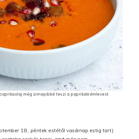
 paprikaolaj még ünnepibbé teszi a paprikakrémlevest
tember 18., péntek estétől vasárnap estig tart)
 asztalra szokás tenni, amit még nem