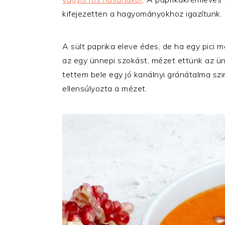
kifejezetten a hagyományokhoz igazítunk.
A sült paprika eleve édes, de ha egy pici m
az egy ünnepi szokást, mézet ettünk az ün
tettem bele egy jó kanálnyi gránátalma szirup
ellensúlyozta a mézet.