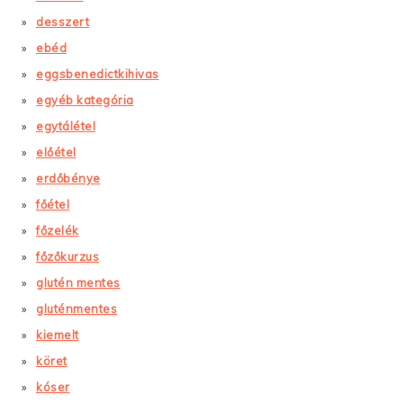
desszert
ebéd
eggsbenedictkihivas
egyéb kategória
egytálétel
előétel
erdőbénye
főétel
főzelék
főzőkurzus
glutén mentes
gluténmentes
kiemelt
köret
kóser