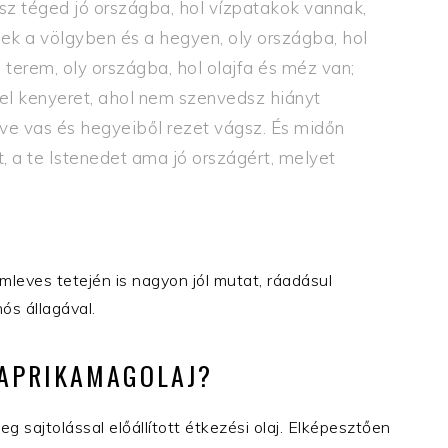
isz téged jó országba, hol vízpatakok vannak,
ek a völgyben és a hegyen, oly országba, hol
 terem, oly országba, hol olajfa és méz van;
el kenyeret, ahol nem szenvedsz hiányt
e vas és hegyeiből rezet vágsz. És midőn
t, a te Istenedet ama jó országért, melyet
mleves tetején is nagyon jól mutat, ráadásul
ós állagával.
PAPRIKAMAGOLAJ?
g sajtolással előállított étkezési olaj. Elképesztően