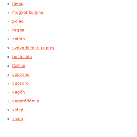
leves
magyar konyha
paleo
reggeli
saláta
századvégi receptek
tartósítás
tízórai
uzsonna
vacsora
vegán
vegetáriánus
videó
zsidó