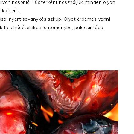
 nyilván hasonló. Fűszerként használjuk, minden olyan
ika kerül.
ssal nyert savanykás szirup. Olyat érdemes venni
leties húsételekbe, süteménybe, palacsintába,