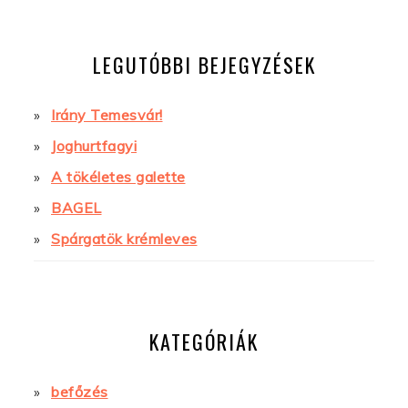
LEGUTÓBBI BEJEGYZÉSEK
Irány Temesvár!
Joghurtfagyi
A tökéletes galette
BAGEL
Spárgatök krémleves
KATEGÓRIÁK
befőzés