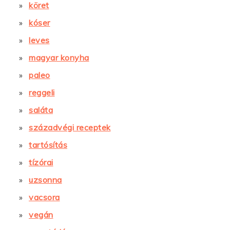
köret
kóser
leves
magyar konyha
paleo
reggeli
saláta
századvégi receptek
tartósítás
tízórai
uzsonna
vacsora
vegán