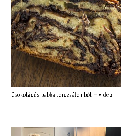
Csokoládés babka Jeruzsálemből – videó