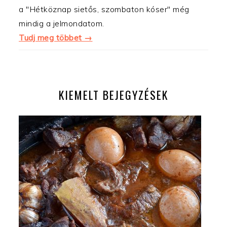
a "Hétköznap sietős, szombaton kóser" még
mindig a jelmondatom.
Tudj meg többet →
KIEMELT BEJEGYZÉSEK