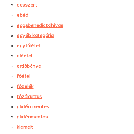
desszert
ebéd
eggsbenedictkihivas
egyéb kategória
egytálétel
előétel
erdőbénye
főétel
főzelék
főzőkurzus
glutén mentes
gluténmentes
kiemelt