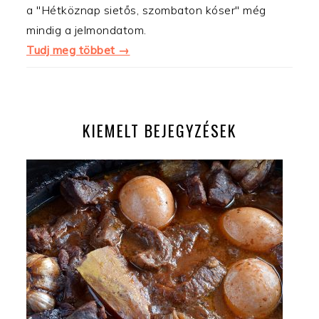
a "Hétköznap sietős, szombaton kóser" még
mindig a jelmondatom.
Tudj meg többet →
KIEMELT BEJEGYZÉSEK