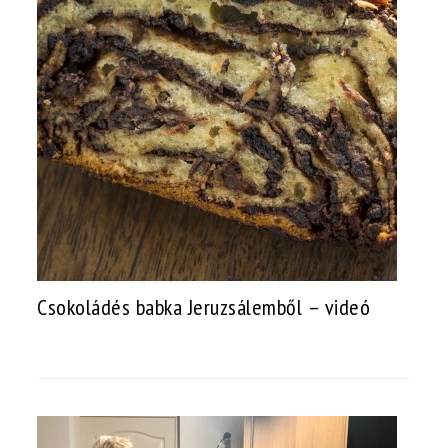
Csokoládés babka Jeruzsálemből – videó