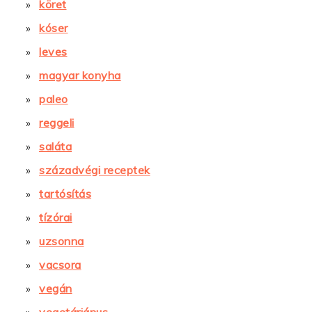
köret
kóser
leves
magyar konyha
paleo
reggeli
saláta
századvégi receptek
tartósítás
tízórai
uzsonna
vacsora
vegán