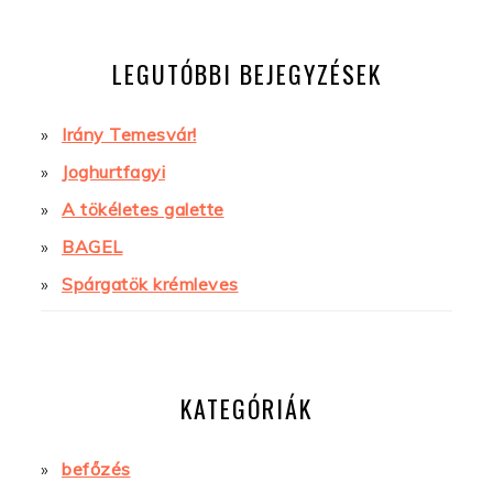
LEGUTÓBBI BEJEGYZÉSEK
Irány Temesvár!
Joghurtfagyi
A tökéletes galette
BAGEL
Spárgatök krémleves
KATEGÓRIÁK
befőzés