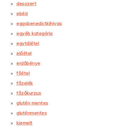
desszert
ebéd
eggsbenedictkihivas
egyéb kategória
egytálétel
előétel
erdőbénye
főétel
főzelék
főzőkurzus
glutén mentes
gluténmentes
kiemelt