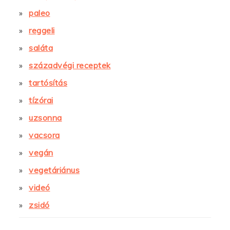
paleo
reggeli
saláta
századvégi receptek
tartósítás
tízórai
uzsonna
vacsora
vegán
vegetáriánus
videó
zsidó