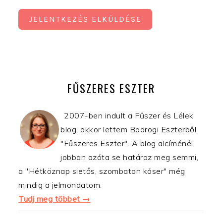
JELENTKEZÉS ELKÜLDÉSE
ELSŐDLEGES
OLDALSÁV
FŰSZERES ESZTER
2007-ben indult a Fűszer és Lélek
blog, akkor lettem Bodrogi Eszterből
"Fűszeres Eszter". A blog alcíménél
jobban azóta se határoz meg semmi,
a "Hétköznap sietős, szombaton kóser" még
mindig a jelmondatom.
Tudj meg többet →