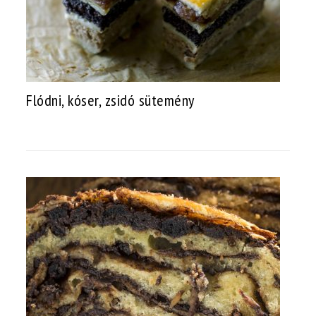
Flódni, kóser, zsidó sütemény