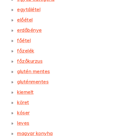
egytálétel
előétel
erdőbénye
főétel
főzelék
főzőkurzus
glutén mentes
gluténmentes
kiemelt
köret
kóser
leves
magyar konyha