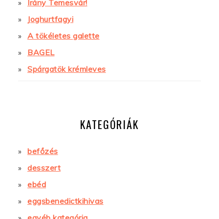
Irány Temesvár!
Joghurtfagyi
A tökéletes galette
BAGEL
Spárgatök krémleves
KATEGÓRIÁK
befőzés
desszert
ebéd
eggsbenedictkihivas
egyéb kategória