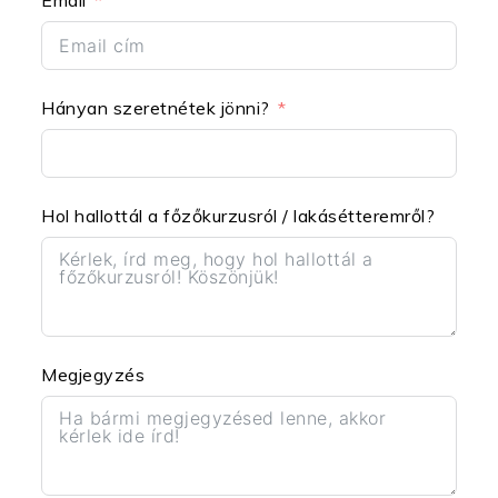
Email
Hányan szeretnétek jönni?
Hol hallottál a főzőkurzusról / lakásétteremről?
Megjegyzés