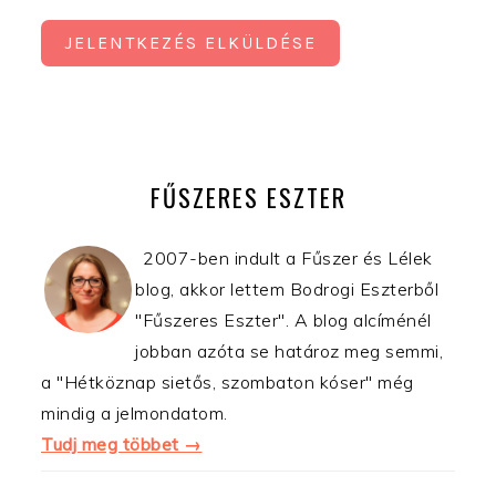
JELENTKEZÉS ELKÜLDÉSE
ELSŐDLEGES
OLDALSÁV
FŰSZERES ESZTER
2007-ben indult a Fűszer és Lélek
blog, akkor lettem Bodrogi Eszterből
"Fűszeres Eszter". A blog alcíménél
jobban azóta se határoz meg semmi,
a "Hétköznap sietős, szombaton kóser" még
mindig a jelmondatom.
Tudj meg többet →