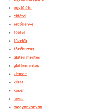
egytálétel
előétel
erdőbénye
főétel
főzelék
főzőkurzus
glutén mentes
gluténmentes
kiemelt
köret
kóser
leves
magyar konyha