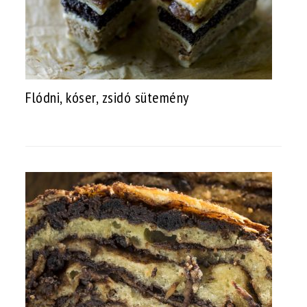
Flódni, kóser, zsidó sütemény