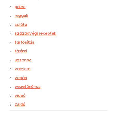
paleo
reggeli
saláta
századvégi receptek
tartósítás
tízórai
uzsonna
vacsora
vegán
vegetáriánus
videó
zsidó