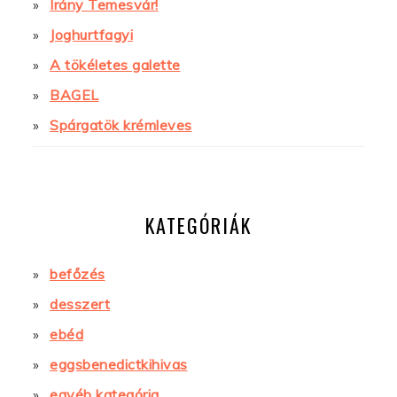
Irány Temesvár!
Joghurtfagyi
A tökéletes galette
BAGEL
Spárgatök krémleves
KATEGÓRIÁK
befőzés
desszert
ebéd
eggsbenedictkihivas
egyéb kategória