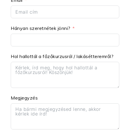
Email
Hányan szeretnétek jönni?
Hol hallottál a főzőkurzusról / lakásétteremről?
Megjegyzés