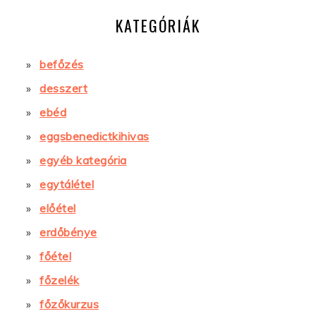
KATEGÓRIÁK
befőzés
desszert
ebéd
eggsbenedictkihivas
egyéb kategória
egytálétel
előétel
erdőbénye
főétel
főzelék
főzőkurzus