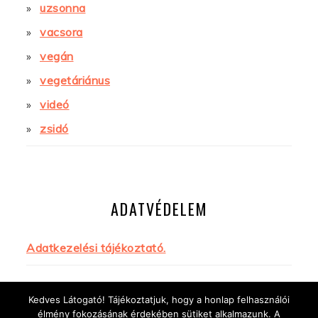
uzsonna
vacsora
vegán
vegetáriánus
videó
zsidó
ADATVÉDELEM
Adatkezelési tájékoztató.
Kedves Látogató! Tájékoztatjuk, hogy a honlap felhasználói
élmény fokozásának érdekében sütiket alkalmazunk. A