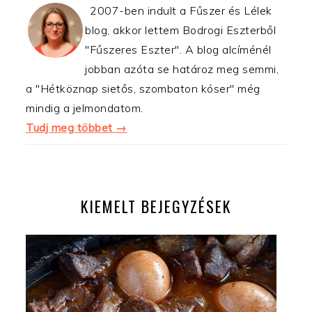
2007-ben indult a Fűszer és Lélek
blog, akkor lettem Bodrogi Eszterből
"Fűszeres Eszter". A blog alcíménél
jobban azóta se határoz meg semmi,
a "Hétköznap sietős, szombaton kóser" még
mindig a jelmondatom.
Tudj meg többet →
KIEMELT BEJEGYZÉSEK