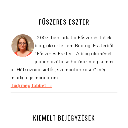
ELSŐDLEGES
OLDALSÁV
FŰSZERES ESZTER
2007-ben indult a Fűszer és Lélek
blog, akkor lettem Bodrogi Eszterből
"Fűszeres Eszter". A blog alcíménél
jobban azóta se határoz meg semmi,
a "Hétköznap sietős, szombaton kóser" még
mindig a jelmondatom.
Tudj meg többet →
KIEMELT BEJEGYZÉSEK