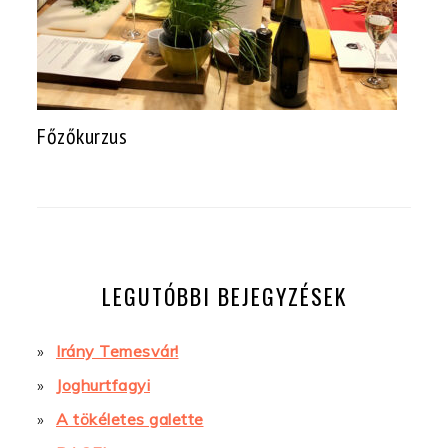
Főzőkurzus
LEGUTÓBBI BEJEGYZÉSEK
Irány Temesvár!
Joghurtfagyi
A tökéletes galette