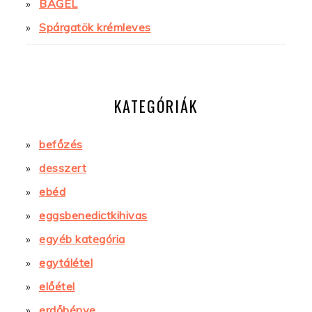
BAGEL
Spárgatök krémleves
KATEGÓRIÁK
befőzés
desszert
ebéd
eggsbenedictkihivas
egyéb kategória
egytálétel
előétel
erdőbénye