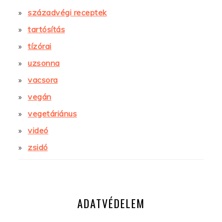
századvégi receptek
tartósítás
tízórai
uzsonna
vacsora
vegán
vegetáriánus
videó
zsidó
ADATVÉDELEM