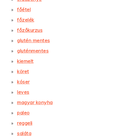
főétel
főzelék
főzőkurzus
glutén mentes
gluténmentes
kiemelt
köret
kóser
leves
magyar konyha
paleo
reggeli
saláta