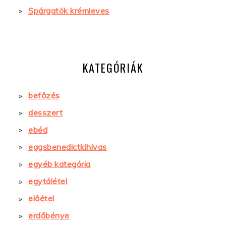
Spárgatök krémleves
KATEGÓRIÁK
befőzés
desszert
ebéd
eggsbenedictkihivas
egyéb kategória
egytálétel
előétel
erdőbénye