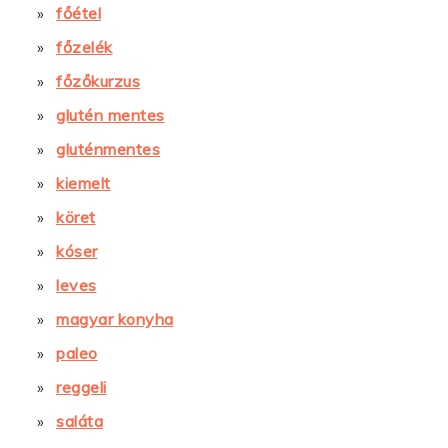
főétel
főzelék
főzőkurzus
glutén mentes
gluténmentes
kiemelt
köret
kóser
leves
magyar konyha
paleo
reggeli
saláta