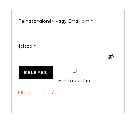
Kötelező
Felhasználónév vagy Email cím
*
Kötelező
Jelszó
*
BELÉPÉS
Emlékezz rám
Elfelejtett jelszó?