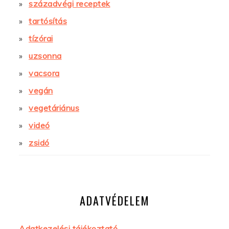
századvégi receptek
tartósítás
tízórai
uzsonna
vacsora
vegán
vegetáriánus
videó
zsidó
ADATVÉDELEM
Adatkezelési tájékoztató.