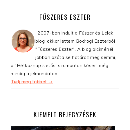
ELSŐDLEGES
OLDALSÁV
FŰSZERES ESZTER
2007-ben indult a Fűszer és Lélek
blog, akkor lettem Bodrogi Eszterből
"Fűszeres Eszter". A blog alcíménél
jobban azóta se határoz meg semmi,
a "Hétköznap sietős, szombaton kóser" még
mindig a jelmondatom.
Tudj meg többet →
KIEMELT BEJEGYZÉSEK