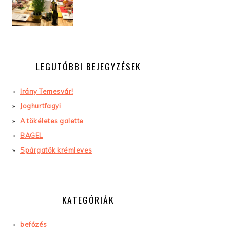
LEGUTÓBBI BEJEGYZÉSEK
Irány Temesvár!
Joghurtfagyi
A tökéletes galette
BAGEL
Spárgatök krémleves
KATEGÓRIÁK
befőzés