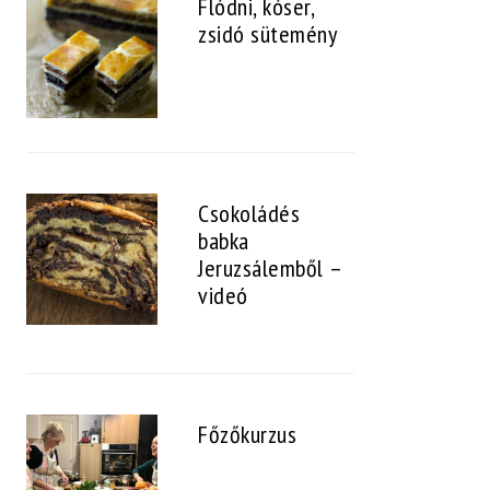
Flódni, kóser,
zsidó sütemény
Csokoládés
babka
Jeruzsálemből –
videó
Főzőkurzus