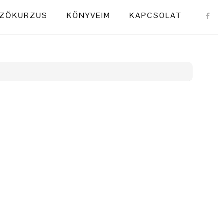
NAVI
ZŐKURZUS
KÖNYVEIM
KAPCSOLAT
MENU
SOCI
ICON