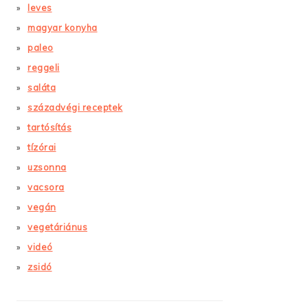
leves
magyar konyha
paleo
reggeli
saláta
századvégi receptek
tartósítás
tízórai
uzsonna
vacsora
vegán
vegetáriánus
videó
zsidó