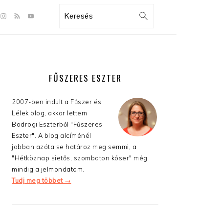
GATION
Search
:
AL
S
ELSŐDLEGES
OLDALSÁV
FŰSZERES ESZTER
2007-ben indult a Fűszer és
Lélek blog, akkor lettem
Bodrogi Eszterből "Fűszeres
Eszter". A blog alcíménél
jobban azóta se határoz meg semmi, a
"Hétköznap sietős, szombaton kóser" még
mindig a jelmondatom.
Tudj meg többet →