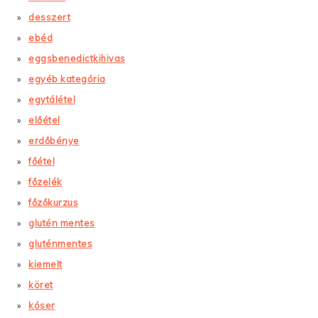
desszert
ebéd
eggsbenedictkihivas
egyéb kategória
egytálétel
előétel
erdőbénye
főétel
főzelék
főzőkurzus
glutén mentes
gluténmentes
kiemelt
köret
kóser