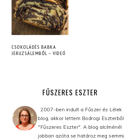
CSOKOLÁDÉS BABKA
JERUZSÁLEMBŐL – VIDEÓ
ELSŐDLEGES
OLDALSÁV
FŰSZERES ESZTER
2007-ben indult a Fűszer és Lélek
blog, akkor lettem Bodrogi Eszterből
"Fűszeres Eszter". A blog alcíménél
jobban azóta se határoz meg semmi,