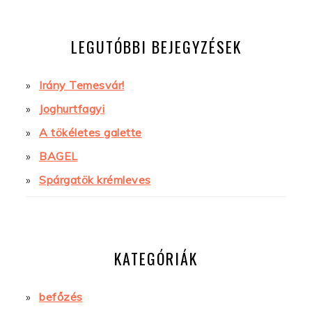
LEGUTÓBBI BEJEGYZÉSEK
Irány Temesvár!
Joghurtfagyi
A tökéletes galette
BAGEL
Spárgatök krémleves
KATEGÓRIÁK
befőzés