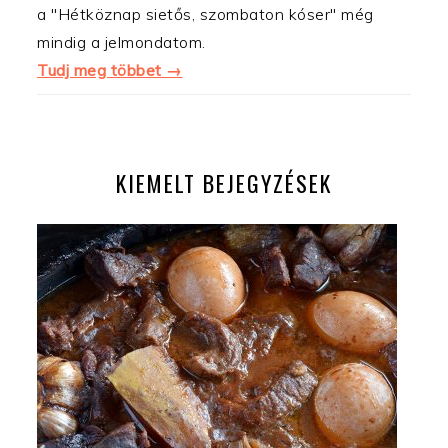
a "Hétköznap sietős, szombaton kóser" még
mindig a jelmondatom.
Tudj meg többet →
KIEMELT BEJEGYZÉSEK