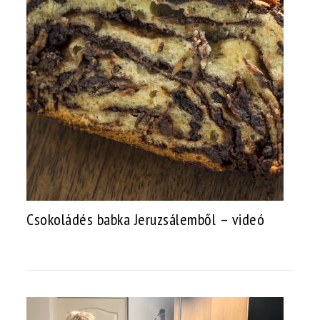
Csokoládés babka Jeruzsálemből – videó