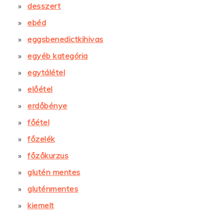
desszert
ebéd
eggsbenedictkihivas
egyéb kategória
egytálétel
előétel
erdőbénye
főétel
főzelék
főzőkurzus
glutén mentes
gluténmentes
kiemelt