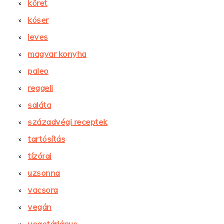
köret
kóser
leves
magyar konyha
paleo
reggeli
saláta
századvégi receptek
tartósítás
tízórai
uzsonna
vacsora
vegán