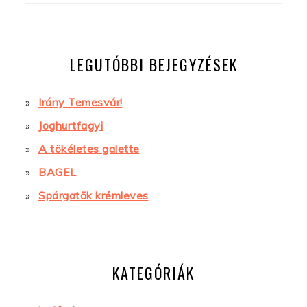
LEGUTÓBBI BEJEGYZÉSEK
Irány Temesvár!
Joghurtfagyi
A tökéletes galette
BAGEL
Spárgatök krémleves
KATEGÓRIÁK