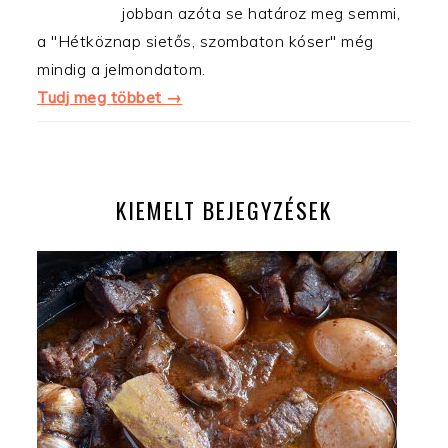
jobban azóta se határoz meg semmi,
a "Hétköznap sietős, szombaton kóser" még
mindig a jelmondatom.
Tudj meg többet →
KIEMELT BEJEGYZÉSEK