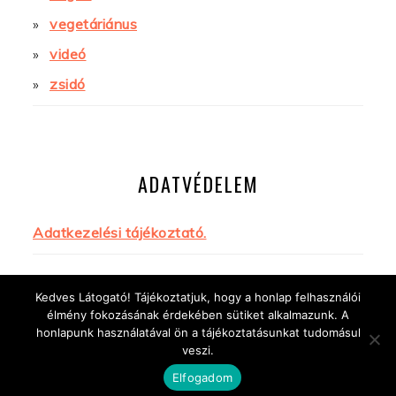
vegetáriánus
videó
zsidó
ADATVÉDELEM
Adatkezelési tájékoztató.
Kedves Látogató! Tájékoztatjuk, hogy a honlap felhasználói
élmény fokozásának érdekében sütiket alkalmazunk. A
honlapunk használatával ön a tájékoztatásunkat tudomásul
veszi.
COPYRIGHT © 2026 FŰSZER ÉS LÉLEK
Elfogadom