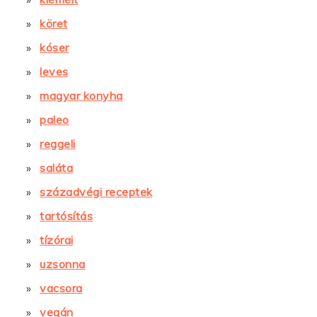
köret
kóser
leves
magyar konyha
paleo
reggeli
saláta
századvégi receptek
tartósítás
tízórai
uzsonna
vacsora
vegán