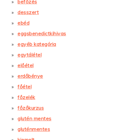
befőzés
desszert
ebéd
eggsbenedictkihivas
egyéb kategória
egytálétel
előétel
erdőbénye
főétel
főzelék
főzőkurzus
glutén mentes
gluténmentes
kiemelt