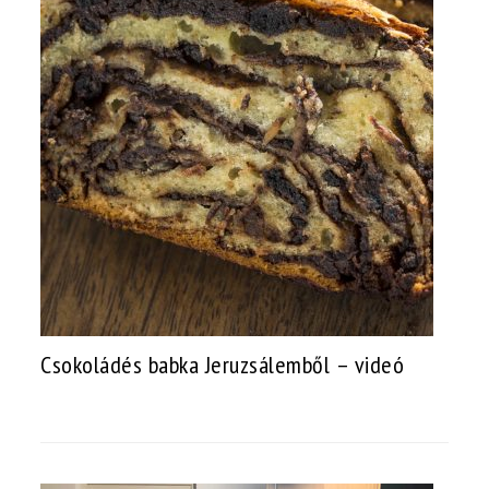
Csokoládés babka Jeruzsálemből – videó