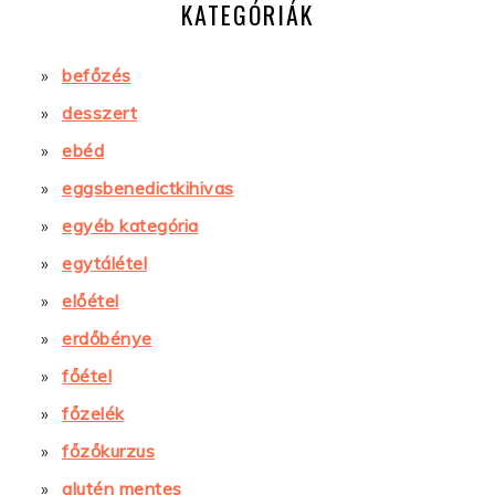
KATEGÓRIÁK
befőzés
desszert
ebéd
eggsbenedictkihivas
egyéb kategória
egytálétel
előétel
erdőbénye
főétel
főzelék
főzőkurzus
glutén mentes