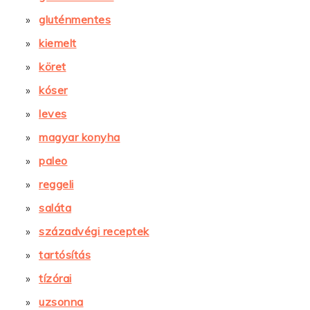
gluténmentes
kiemelt
köret
kóser
leves
magyar konyha
paleo
reggeli
saláta
századvégi receptek
tartósítás
tízórai
uzsonna