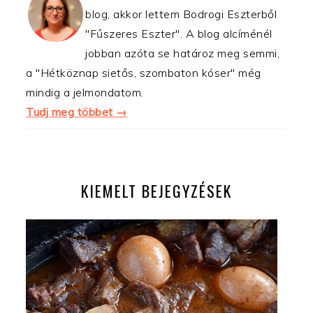
blog, akkor lettem Bodrogi Eszterből
"Fűszeres Eszter". A blog alcíménél
jobban azóta se határoz meg semmi,
a "Hétköznap sietős, szombaton kóser" még
mindig a jelmondatom.
Tudj meg többet →
KIEMELT BEJEGYZÉSEK