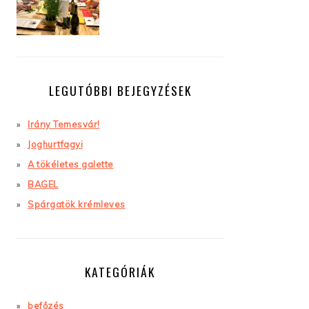
LEGUTÓBBI BEJEGYZÉSEK
Irány Temesvár!
Joghurtfagyi
A tökéletes galette
BAGEL
Spárgatök krémleves
KATEGÓRIÁK
befőzés