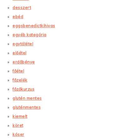
desszert
ebéd
eggsbenedictkihivas
egyéb kategória
egytálétel
előétel
erdőbénye
főétel
főzelék
főzőkurzus
glutén mentes
gluténmentes
kiemelt
köret
kóser