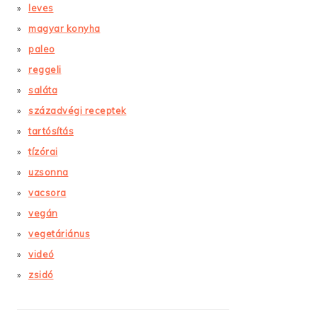
leves
magyar konyha
paleo
reggeli
saláta
századvégi receptek
tartósítás
tízórai
uzsonna
vacsora
vegán
vegetáriánus
videó
zsidó