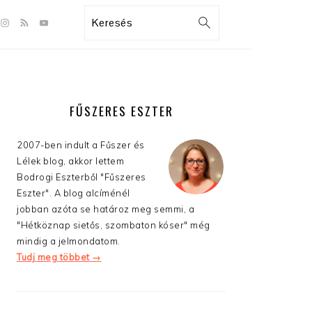
GATION
Search
:
AL
S
ELSŐDLEGES
OLDALSÁV
FŰSZERES ESZTER
2007-ben indult a Fűszer és
Lélek blog, akkor lettem
Bodrogi Eszterből "Fűszeres
Eszter". A blog alcíménél
jobban azóta se határoz meg semmi, a
"Hétköznap sietős, szombaton kóser" még
mindig a jelmondatom.
Tudj meg többet →