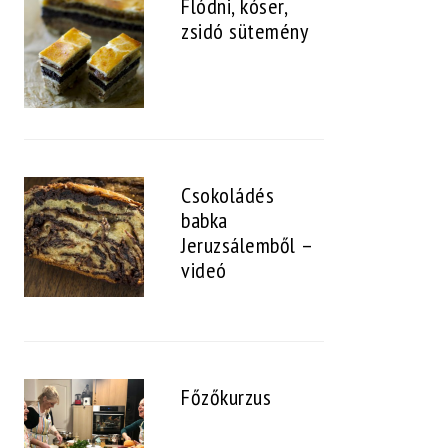
Flódni, kóser,
zsidó sütemény
Csokoládés
babka
Jeruzsálemből –
videó
Főzőkurzus