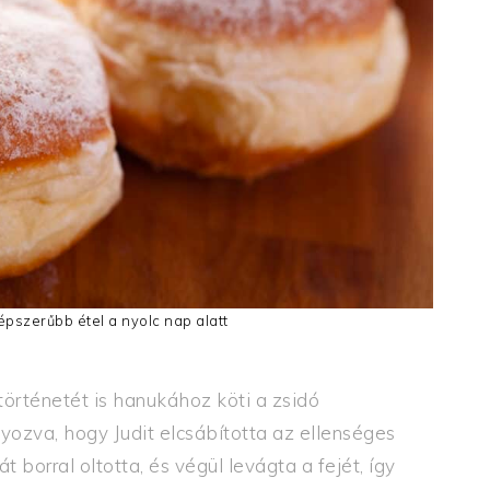
épszerűbb étel a nyolc nap alatt
történetét is hanukához köti a zsidó
zva, hogy Judit elcsábította az ellenséges
t borral oltotta, és végül levágta a fejét, így