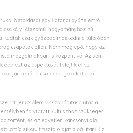
anukai betoldásai egy
katonai győzelemről
y a csekély létszámú, hagyományhoz hű
val tudtak csak győzedelmeskedni a túlerőben
görög csapatok ellen. Nem meglepő, hogy az
onista mozgalmakban is központivá. Az sem
épp ezt az aspektusát felejtik el az
z alapján tehát a csoda maga a katonai
szerint Jeruzsálem visszahódítása után a
zentélyben folytatott kultuszhoz szükséges
soda történt, és az egyetlen kancsónyi olaj
t, amíg sikerült tiszta olajat előállítani. Ez