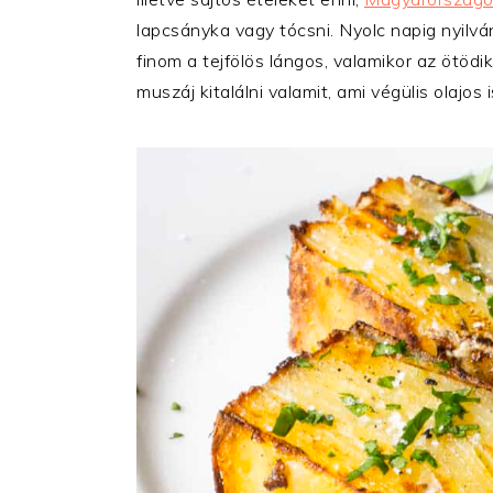
lapcsányka vagy tócsni. Nyolc napig nyilvá
finom a tejfölös lángos, valamikor az ötöd
muszáj kitalálni valamit, ami végülis olajos 