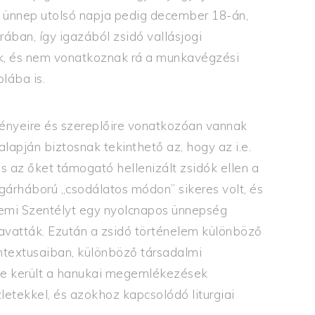
 ünnep utolsó napja pedig december 18-án,
ában, így igazából zsidó vallásjogi
k, és nem vonatkoznak rá a munkavégzési
olába is.
ényeire és szereplőire vonatkozóan vannak
 alapján biztosnak tekinthető az, hogy az i.e.
 az őket támogató hellenizált zsidók ellen a
gárháború „csodálatos módon” sikeres volt, és
lemi Szentélyt egy nyolcnapos ünnepség
lavatták. Ezután a zsidó történelem különböző
ontextusaiban, különböző társadalmi
me került a hanukai megemlékezések
letekkel, és azokhoz kapcsolódó liturgiai