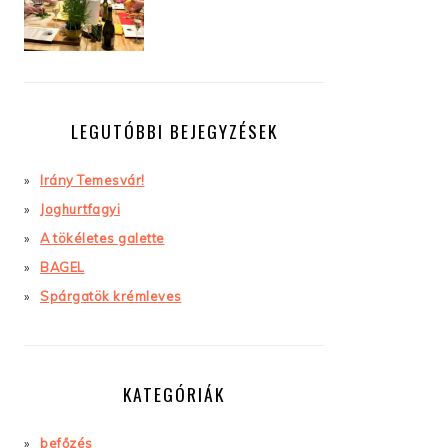
LEGUTÓBBI BEJEGYZÉSEK
Irány Temesvár!
Joghurtfagyi
A tökéletes galette
BAGEL
Spárgatök krémleves
KATEGÓRIÁK
befőzés