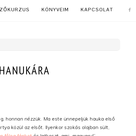
NAVI
ZŐKURZUS
KÖNYVEIM
KAPCSOLAT
MENU
SOCI
ICON
 HANUKÁRA
ügg, honnan nézzük. Ma este ünnepeljük hauka első
tya közül az elsőt. Ilyenkor szokás olajban sült,
 főleg fánkot
és latkeszt, ami „magyarul”