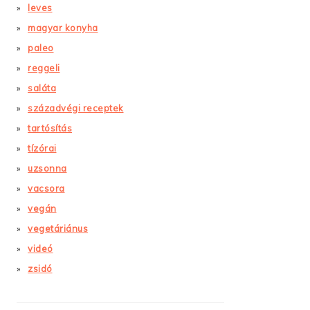
leves
magyar konyha
paleo
reggeli
saláta
századvégi receptek
tartósítás
tízórai
uzsonna
vacsora
vegán
vegetáriánus
videó
zsidó