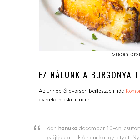
Szépen körbep
EZ NÁLUNK A BURGONYA T
Az ünnepről gyorsan beillesztem ide
Komor
gyerekeim iskolájában:
Idén
hanuka
december 10-én, csütör
gyújtjuk az első hanukai gyertyát. Ny