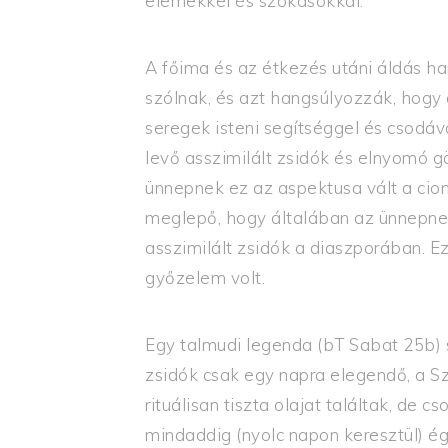
elemekkel és szokásokkal.
A főima és az étkezés utáni áldás h
szólnak, és azt hangsúlyozzák, hog
seregek isteni segítséggel és csodá
levő asszimilált zsidók és elnyomó 
ünnepnek ez az aspektusa vált a ci
meglepő, hogy általában az ünnepnek 
asszimilált zsidók a diaszporában. E
győzelem volt.
Egy talmudi legenda (bT Sabat 25b) 
zsidók csak egy napra elegendő, a S
rituálisan tiszta olajat találtak, de c
mindaddig (nyolc napon keresztül) éget