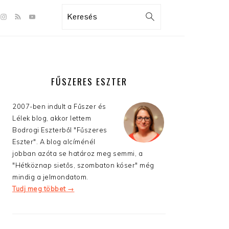
GATION
Search
:
AL
S
ELSŐDLEGES
OLDALSÁV
FŰSZERES ESZTER
2007-ben indult a Fűszer és
Lélek blog, akkor lettem
Bodrogi Eszterből "Fűszeres
Eszter". A blog alcíménél
jobban azóta se határoz meg semmi, a
"Hétköznap sietős, szombaton kóser" még
mindig a jelmondatom.
Tudj meg többet →