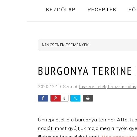
KEZDŐLAP
RECEPTEK
FŐ
NINCSENEK ESEMÉNYEK
BURGONYA TERRINE
2020.12.10.
Szerző:
fuszereslelek
1 hozzászólás
5
Ünnepi étel-e a burgonya terrine? Attól f
napját, most gyújtjuk majd meg a nyolc gyer
illetve sajtos ételeket enni,
Magyarországon