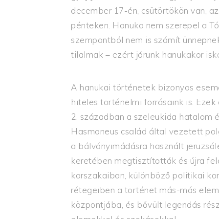
december 17-én, csütörtökön van, az
pénteken. Hanuka nem szerepel a Tór
szempontból nem is számít ünnepne
tilalmak – ezért járunk hanukakor isk
A hanukai történetek bizonyos esem
hiteles történelmi forrásaink is. Ezek
2. században a szeleukida hatalom és
Hasmoneus család által vezetett pol
a bálványimádásra használt jeruzsá
keretében megtisztították és újra fe
korszakaiban, különböző politikai k
rétegeiben a történet más-más ele
központjába, és bővült legendás rész