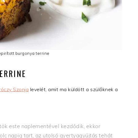
irított burgonya terrine
ERRINE
óczy Szonja
levelét, amit ma küldött a szülőknek a
tök este naplementével kezdődik, ekkor
olc napig tart, az utolsó gyertyagyújtás tehát