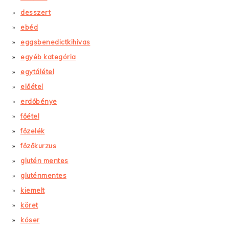
desszert
ebéd
eggsbenedictkihivas
egyéb kategória
egytálétel
előétel
erdőbénye
főétel
főzelék
főzőkurzus
glutén mentes
gluténmentes
kiemelt
köret
kóser