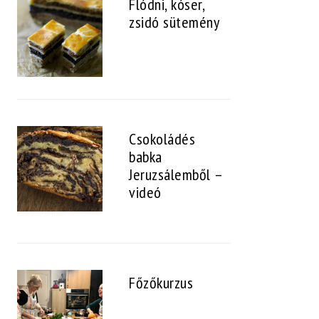
Flódni, kóser,
zsidó sütemény
Csokoládés
babka
Jeruzsálemből –
videó
Főzőkurzus