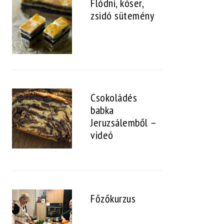
Flódni, kóser,
zsidó sütemény
Csokoládés
babka
Jeruzsálemből –
videó
Főzőkurzus