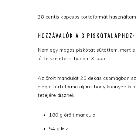
28 centis kapcsos tortaformát használtam
HOZZÁVALÓK A 3 PISKÓTALAPHOZ:
Nem egy magas piskótát sütöttem, mert ez
jól felszeletelni, hanem 3 lapot.
Az őrölt mandulát 20 dekás csomagban sz
elég a tortaforma aljára, hogy könnyen ki l
tetejére dísznek.
180 g őrölt mandula
54 g liszt