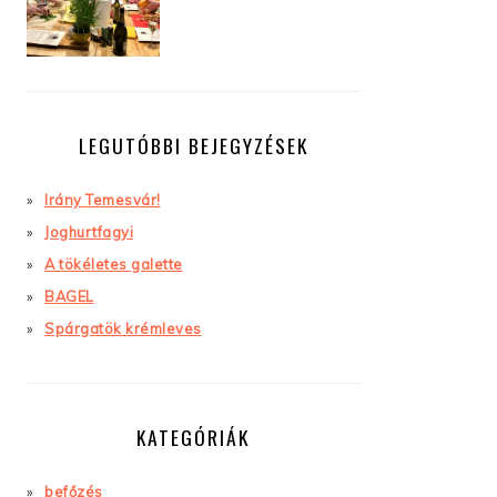
LEGUTÓBBI BEJEGYZÉSEK
Irány Temesvár!
Joghurtfagyi
A tökéletes galette
BAGEL
Spárgatök krémleves
KATEGÓRIÁK
befőzés