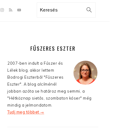
GATION
Search
:
AL
S
ELSŐDLEGES
OLDALSÁV
FŰSZERES ESZTER
2007-ben indult a Fűszer és
Lélek blog, akkor lettem
Bodrogi Eszterből "Fűszeres
Eszter". A blog alcíménél
jobban azóta se határoz meg semmi, a
"Hétköznap sietős, szombaton kóser" még
mindig a jelmondatom.
Tudj meg többet →