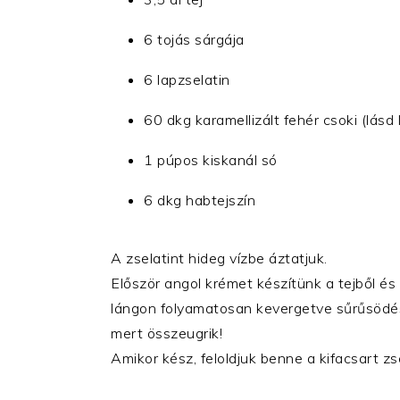
6 tojás sárgája
6 lapzselatin
60 dkg karamellizált fehér csoki (lásd 
1 púpos kiskanál só
6 dkg habtejszín
A zselatint hideg vízbe áztatjuk.
Először angol krémet készítünk a tejből és
lángon folyamatosan kevergetve sűrűsödési
mert összeugrik!
Amikor kész, feloldjuk benne a kifacsart zs