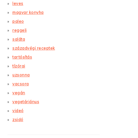
leves
magyar konyha
paleo
reggeli
saláta
századvégi receptek
tartósítás
tízórai
uzsonna
vacsora
vegán
vegetáriánus
videó
zsidó