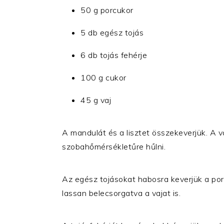
50 g porcukor
5 db egész tojás
6 db tojás fehérje
100 g cukor
45 g vaj
A mandulát és a lisztet összekeverjük. A v
szobahőmérsékletűre hűlni.
Az egész tojásokat habosra keverjük a porc
lassan belecsorgatva a vajat is.