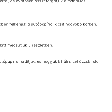
orral, és óvatosan összeforgatjuk a mandulás
en felkenjük a sütőpapírra, kicsit nagyobb körben,
latt megsütjük 3 részletben.
őpapírra fordítjuk, és hagyjuk kihűlni. Lehúzzuk róla