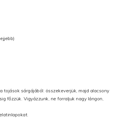
lejjebb)
 a tojások sárgájából: összekeverjük, majd alacsony
g főzzük. Vigyázzunk, ne forraljuk nagy lángon,
elatinlapokat.