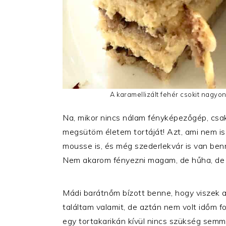
A karamellizált fehér csokit nagyon
Na, mikor nincs nálam fényképezőgép, csak
megsütöm életem tortáját! Azt, ami nem is 
mousse is, és még szederlekvár is van benn
Nem akarom fényezni magam, de hűha, de 
Mádi barátnőm bízott benne, hogy viszek a 
találtam valamit, de aztán nem volt időm f
egy tortakarikán kívül nincs szükség semmi