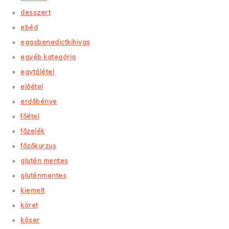
desszert
ebéd
eggsbenedictkihivas
egyéb kategória
egytálétel
előétel
erdőbénye
főétel
főzelék
főzőkurzus
glutén mentes
gluténmentes
kiemelt
köret
kóser