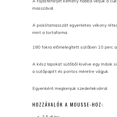
A tojásfehérjét kemény habbá verjük a cuk
masszával.
A piskótamasszát egyenletes vékony rétegb
mint a tortaforma.
180 fokra előmelegített sütőben 10 perc a
A kész lapokat sütőből kivéve egy másik süt
a sütőpapírt és pontos méretre vágjuk.
Egyenként megkenjük szederlekvárral.
HOZZÁVALÓK A MOUSSE-HOZ:
3,5 dl tej