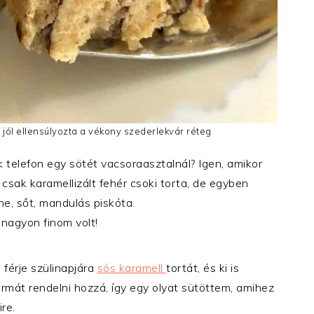
 jól ellensúlyozta a vékony szederlekvár réteg
 telefon egy sötét vacsoraasztalnál? Igen, amikor
csak karamellizált fehér csoki torta, de egyben
e, sőt, mandulás piskóta.
nagyon finom volt!
férje szülinapjára
sós karamell
tortát, és ki is
ormát rendelni hozzá, így egy olyat sütöttem, amihez
re.