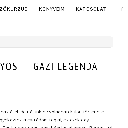
NAVI
ZŐKURZUS
KÖNYVEIM
KAPCSOLAT
MENU
SOCI
ICON
YOS – IGAZI LEGENDA
dás étel, de nálunk a családban külön története
ágyakoztak a családom tagjai, és csak egy
m. Egyik nagy-nagy-nagybácsim, bizonyos Bernát, aki