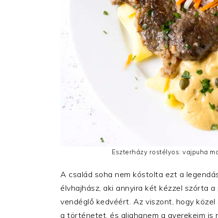
Eszterházy rostélyos: vajpuha ma
A család soha nem kóstolta ezt a legendás k
élvhajhász, aki annyira két kézzel szórta a
vendéglő kedvéért. Az viszont, hogy közel
a történetet, és alighanem a gyerekeim is 