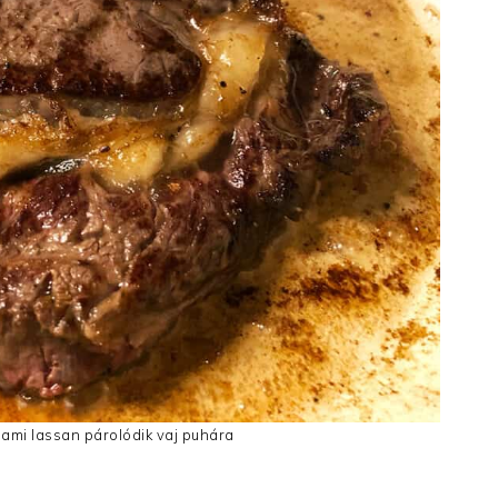
s, ami lassan párolódik vaj puhára