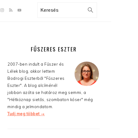
GATION
Search
:
AL
S
ELSŐDLEGES
OLDALSÁV
FŰSZERES ESZTER
2007-ben indult a Fűszer és
Lélek blog, akkor lettem
Bodrogi Eszterből "Fűszeres
Eszter". A blog alcíménél
jobban azóta se határoz meg semmi, a
"Hétköznap sietős, szombaton kóser" még
mindig a jelmondatom.
Tudj meg többet →