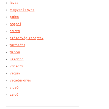
leves
magyar konyha
paleo
reggeli
saláta
századvégi receptek
tartósítás
tízórai
uzsonna
vacsora
vegán
vegetáriánus
videó
zsidó