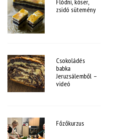
Flódni, kóser,
zsidó sütemény
Csokoládés
babka
Jeruzsálemből –
videó
Főzőkurzus