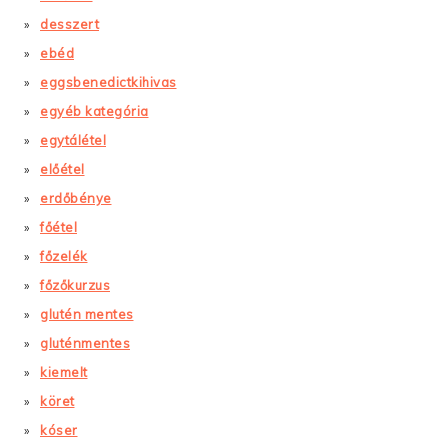
desszert
ebéd
eggsbenedictkihivas
egyéb kategória
egytálétel
előétel
erdőbénye
főétel
főzelék
főzőkurzus
glutén mentes
gluténmentes
kiemelt
köret
kóser