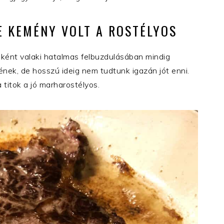
E KEMÉNY VOLT A ROSTÉLYOS
nként valaki hatalmas felbuzdulásában mindig
sének, de hosszú ideig nem tudtunk igazán jót enni.
 titok a jó marharostélyos.