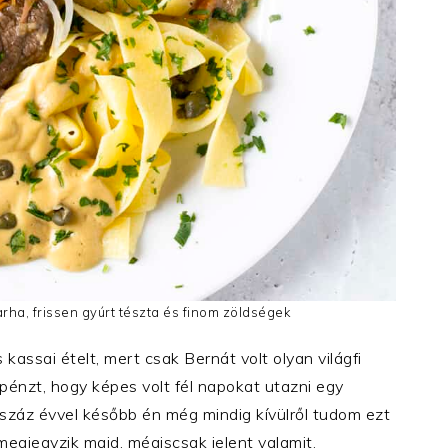
rha, frissen gyúrt tészta és finom zöldségek
assai ételt, mert csak Bernát volt olyan világfi
 pénzt, hogy képes volt fél napokat utazni egy
 száz évvel később én még mindig kívülről tudom ezt
megjegyzik majd, mégiscsak jelent valamit.