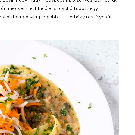
tán mégsem lett belőle, szóval ő tudott egy
 állítólag a világ legjobb Eszterházy rostélyosát