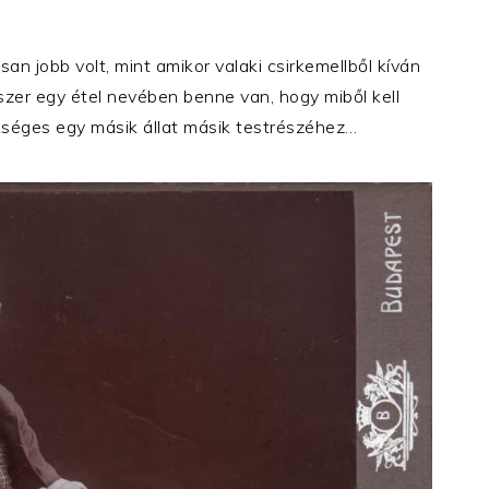
san jobb volt, mint amikor valaki csirkemellből kíván
szer egy étel nevében benne van, hogy miből kell
kséges egy másik állat másik testrészéhez…