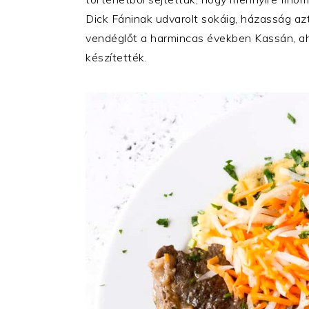
Dick Fáninak udvarolt sokáig, házasság az
vendéglőt a harmincas években Kassán, ahol
készítették.