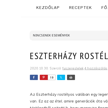
KEZDŐLAP
RECEPTEK
FŐ
NINCSENEK ESEMÉNYEK
ESZTERHÁZY ROSTÉL
2020.10.30.
Szerző:
fuszereslelek
4 hozzászólás
19
Az Eszterházy rostélyos valóban egy legen
van. Ez az az étel, amire generációk óta v
történetből sejtettük, hogy mennyire fino