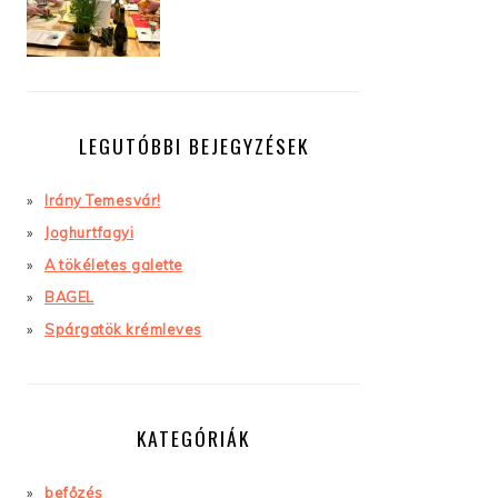
LEGUTÓBBI BEJEGYZÉSEK
Irány Temesvár!
Joghurtfagyi
A tökéletes galette
BAGEL
Spárgatök krémleves
KATEGÓRIÁK
befőzés