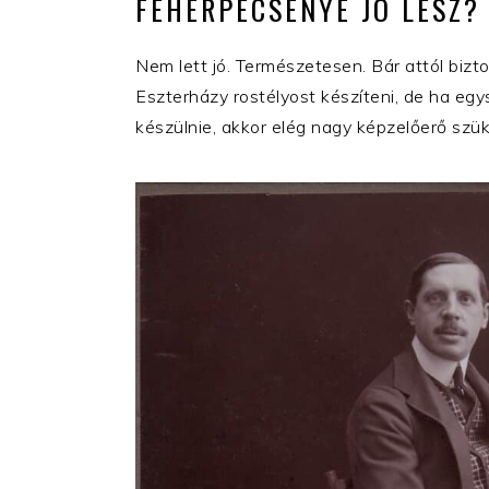
FEHÉRPECSENYE JÓ LESZ?
Nem lett jó. Természetesen. Bár attól bizto
Eszterházy rostélyost készíteni, de ha egy
készülnie, akkor elég nagy képzelőerő szü