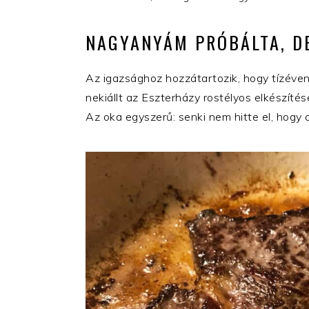
NAGYANYÁM PRÓBÁLTA, D
Az igazsághoz hozzátartozik, hogy tízéve
nekiállt az Eszterházy rostélyos elkészíté
Az oka egyszerű: senki nem hitte el, hogy a