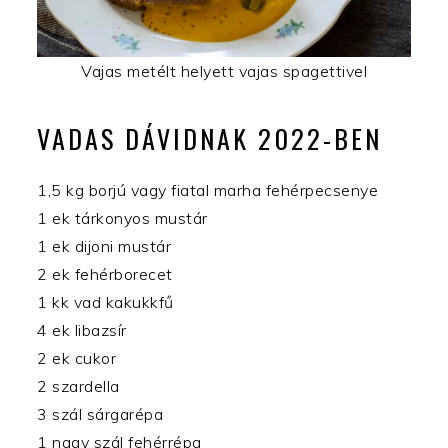
Vajas metélt helyett vajas spagettivel
VADAS DÁVIDNAK 2022-BEN
1,5 kg borjú vagy fiatal marha fehérpecsenye
1 ek tárkonyos mustár
1 ek dijoni mustár
2 ek fehérborecet
1 kk vad kakukkfű
4 ek libazsír
2 ek cukor
2 szardella
3 szál sárgarépa
1 nagy szál fehérrépa