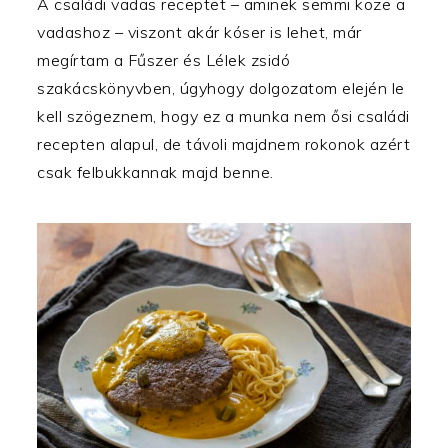
A családi vadas receptet – aminek semmi köze a
vadashoz – viszont akár kóser is lehet, már
megírtam a Fűszer és Lélek zsidó
szakácskönyvben, úgyhogy dolgozatom elején le
kell szögeznem, hogy ez a munka nem ősi családi
recepten alapul, de távoli majdnem rokonok azért
csak felbukkannak majd benne.