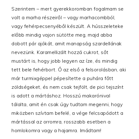
Szerintem – mert gyerekkoromban fogalmam se
volt a marha részeiről – vagy marhacombból,
vagy fehérpecsenyéből készült. A hússzeleteke
előbb mindig vajon sütötte meg, majd abba
dobott pár ajókát, amit manapság szardellának
nevezünk. Karamellizált hozzá cukrot, sőt
mustárt is, hogy jobb legyen az íze, és mindig
tett bele fehérbort. Ő az első a felsorolásban, aki
már turmixgéppel pépesítette a puhára főtt
zöldségeket, és nem csak tejfölt, de pici tejszínt
is adott a mártáshoz. Hosszú makarónival
tálalta, amit én csak úgy tudtam megenni, hogy
miközben szívtam befelé, a vége felcsapódott a
mártással az orromra, rosszabb esetben a
homlokomra vagy a hajamra. Imádtam!