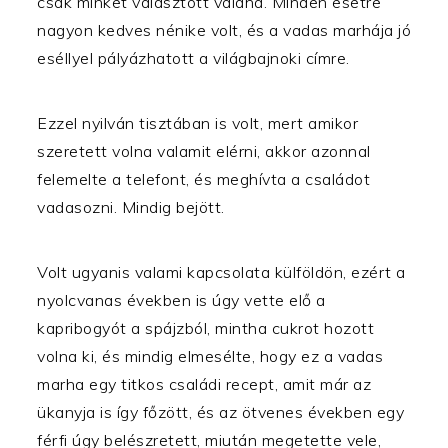
csak minket választott valaha. Minden esetre
nagyon kedves nénike volt, és a vadas marhája jó
eséllyel pályázhatott a világbajnoki címre.
Ezzel nyilván tisztában is volt, mert amikor
szeretett volna valamit elérni, akkor azonnal
felemelte a telefont, és meghívta a családot
vadasozni. Mindig bejött.
Volt ugyanis valami kapcsolata külföldön, ezért a
nyolcvanas években is úgy vette elő a
kapribogyót a spájzból, mintha cukrot hozott
volna ki, és mindig elmesélte, hogy ez a vadas
marha egy titkos családi recept, amit már az
ükanyja is így főzött, és az ötvenes években egy
férfi úgy belészretett, miután megetette vele,