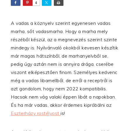
4
A vadas a köznyelv szerint egyenesen vadas
marha, sőt vadasmarha. Hogy a marha mely
részéből készül, az a megnevezés szerint szinte
mindegy is. Nyilvánvaló okokból kevesen készítik
már magas hátszínből, de marhanyelvből se,
pedig úgy aztán nem is annyira drága, cserébe
viszont elképesztően finom. Személyes kedvenc
még a vadas libamellből, de erről a receptről is
azt gondolom, hogy nem 2022 kompatibilis.
Hacsak nem vág valaki éppen libát a napokban.
És ha már vadas, akkor érdemes kipróbálni az
Eszterházy rostélyost
is!