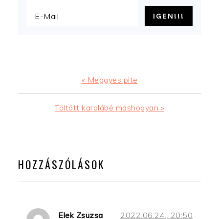
Előző
« Meggyes pite
bejegyzés
Következő
Töltött karalábé máshogyan »
bejegyzés
READER
INTERACTIONS
HOZZÁSZÓLÁSOK
Elek Zsuzsa
2022.06.24., 20:50