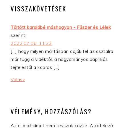
VISSZAKÖVETÉSEK
Töltött karalábé máshogyan - Fűszer és Lélek
szerint:
2022.07.06. 11:23
[…] hogy milyen mártásban adják fel az asztalra,
már függ a vidéktől, a hagyományos paprikás
tejfelestől a kapros […]
Válasz
VÉLEMÉNY, HOZZÁSZÓLÁS?
Az e-mail címet nem tesszük közzé.
A kötelező