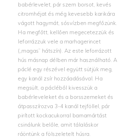
babérlevelet, pár szem borsot, kevés
citromhéjat és még kevesebb karikára
vágott hagymát, sósvízben megfőzünk.
Ha megfőtt, kellően megecetezzük és
leforrázzuk vele a marhagerincet
(„magas” hátszín). Az este leforrázott
hús másnap délben már használható. A
páclé egy részével együtt sütjük meg,
egy kanál zsír hozzáadásával. Ha
megsült, a pácléből kivesszük a
babérleveleket és a borsszemeket és
átpasszírozva 3-4 kanál tejföllel, pár
pirított kockacukorral barnamártást
csinálunk belőle, amit tálaláskor
ráöntünk a fölszeletelt húsra.