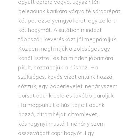
együtt apróra vágva, úgyszintén
beleadunk karikára vágva félsárgarépát,
két petrezselyemgyökeret, egy zellert,
két hagymát. A sütőben mindezt
többszöri keverésközt jól megpároljuk.
Közben meghintjük a zöldséget egy
kanál liszttel, és ha mindez jóbarnára
pirult, hozzáadjuk a húshoz. Ha
szükséges, kevés vizet öntünk hozzá,
sózzuk, egy babérlevelet, néhányszem
borsot adunk bele és tovább pároljuk.
Ha megpuhult a hús, tejfelt adunk
hozzá, citromhéjat, citromlevet,
késhegynyi mustárt, néhány szem
összevágott capribogyót. Egy