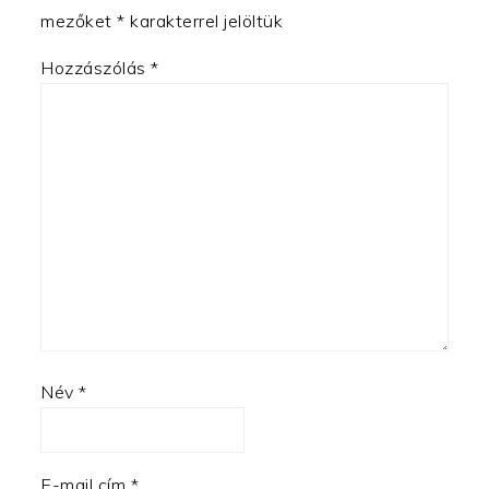
mezőket
*
karakterrel jelöltük
Hozzászólás
*
Név
*
E-mail cím
*