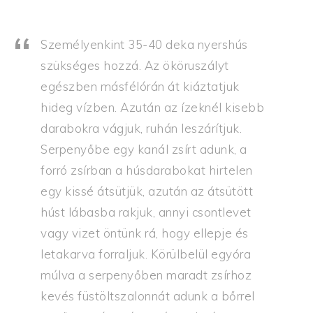
Személyenkint 35-40 deka nyershús
szükséges hozzá. Az ököruszályt
egészben másfélórán át kiáztatjuk
hideg vízben. Azután az ízeknél kisebb
darabokra vágjuk, ruhán leszárítjuk.
Serpenyőbe egy kanál zsírt adunk, a
forró zsírban a húsdarabokat hirtelen
egy kissé átsütjük, azután az átsütött
húst lábasba rakjuk, annyi csontlevet
vagy vizet öntünk rá, hogy ellepje és
letakarva forraljuk. Körülbelül egyóra
múlva a serpenyőben maradt zsírhoz
kevés füstöltszalonnát adunk a bőrrel