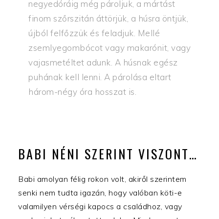
negyedóráig még pároljuk, a mártást
finom szőrszitán áttörjük, a húsra öntjük,
újból felfőzzük és feladjuk. Mellé
zsemlyegombócot vagy makarónit, vagy
vajasmetéltet adunk. A húsnak egész
puhának kell lenni. A párolása eltart
három-négy óra hosszat is.
BABI NÉNI SZERINT VISZONT…
Babi amolyan félig rokon volt, akiről szerintem
senki nem tudta igazán, hogy valóban köti-e
valamilyen vérségi kapocs a családhoz, vagy