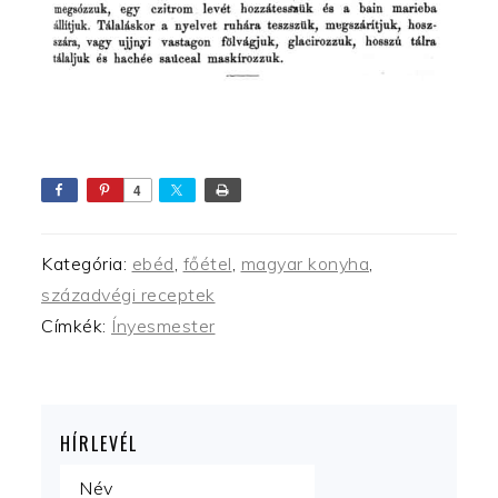
4
Kategória:
ebéd
,
főétel
,
magyar konyha
,
századvégi receptek
Címkék:
Ínyesmester
HÍRLEVÉL