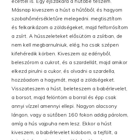
ecettel is. Egy éjszakára a hűtőbe teszem.
Másnap kiveszem a húst a hűtőből, és hagyom
szobahőmérsékletűre melegedni. megtisztítom
és felkarikázom a zöldségeket, majd felforrósítom
a zsírt. A hússzeleteket elősütöm a zsírban, de
nem kell megbarnulniuk, elég, ha csak szépen
kifehéredik körben. Kiveszem az edényből,
beleszórom a cukrot, és a szardellát, majd amikor
elkezd pirulni a cukor, és olvadni a szardella,
hozzáadom a hagymát, majd a zöldségeket.
Visszateszem a húst, beleteszem a babérlevelet,
a borsot, majd felöntöm a borral és épp csak
annyi vízzel amennyi ellepi. Nagyon alacsony
lángon, vagy a sütőben 160 fokon addig párolom,
amíg a hús vajpuha nem lesz. Ekkor a húst
kiveszem, a babérlevelet kidobom, a tejfölt, a