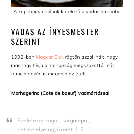
A kapribogyó nálunk kötelező a vadas marhába
VADAS AZ ÍNYESMESTER
SZERINT
1932-ben
Magyar Elek
rögtön azzal indít, hogy
máshogy hívja a manapság megszokottól, sőt,
francia nevén is megadja az ételt:
Marhagerinc (Cote de boeuf) vadmártással
Szeletekre vágott sárgarépát,
petrezselyemgyökeret, 1-2