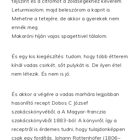
tejszínt és a citromot a zöldségekhez keverem.
Leturmixolom, majd beleszórom a kaprit is.
Mehetne a tetejére, de akkor a gyerekek nem
ennék meg.
Makaróni híján vajas spagettivel tálalom.
És egy kis kiegészítés: tudom, hogy több étterem
kínál vadas csirkét, sőt pulykát is. De ilyen étel
nem létezik. És nem is jó.
És akkor a végére a vadas marhára legjobban
hasonlító recept Dobos C József
szakácskönyvéből, a A Magyar-franczia
szakácskönyvből 1883-ból. A könyvről, így a
receptről is érdemes tudni, hogy tulajdonképpen
csak egy fordítás, Johann Rottenhöfer (1806–