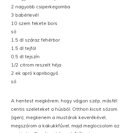
2 nagyobb csiperkegomba
3 babérlevél
10 szem fekete bors
só
1,5 dl száraz fehérbor
1,5 dl tejföl
0,5 dl tejszín
1/2 citrom reszelt héja
2 ek apró kapribogyó
só
A hentest megkérem, hogy vágjon szép, másfél
centis szeleteket a húsból. Otthon kicsit sózom
(igen), megkenem a mustárok keverékével,
megszórom a kakukkfűvel, majd meglocsolom az