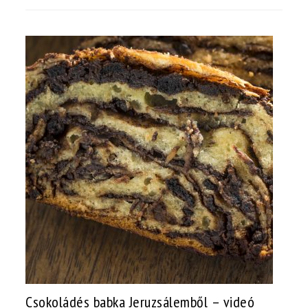
Csokoládés babka Jeruzsálemből – videó