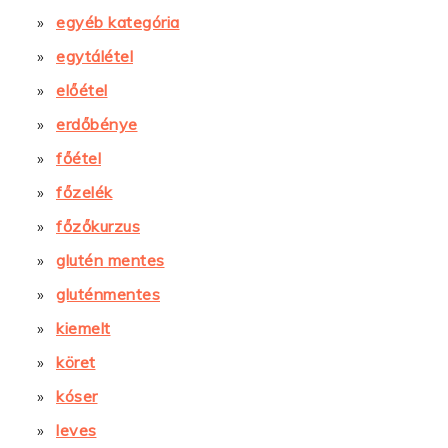
egyéb kategória
egytálétel
előétel
erdőbénye
főétel
főzelék
főzőkurzus
glutén mentes
gluténmentes
kiemelt
köret
kóser
leves