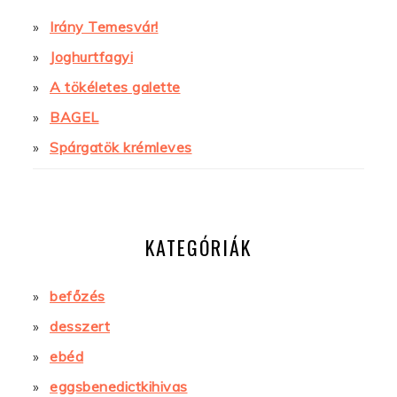
Irány Temesvár!
Joghurtfagyi
A tökéletes galette
BAGEL
Spárgatök krémleves
KATEGÓRIÁK
befőzés
desszert
ebéd
eggsbenedictkihivas