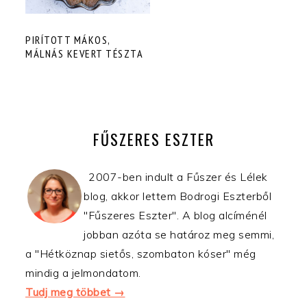
PIRÍTOTT MÁKOS,
MÁLNÁS KEVERT TÉSZTA
ELSŐDLEGES
OLDALSÁV
FŰSZERES ESZTER
2007-ben indult a Fűszer és Lélek
blog, akkor lettem Bodrogi Eszterből
"Fűszeres Eszter". A blog alcíménél
jobban azóta se határoz meg semmi,
a "Hétköznap sietős, szombaton kóser" még
mindig a jelmondatom.
Tudj meg többet →