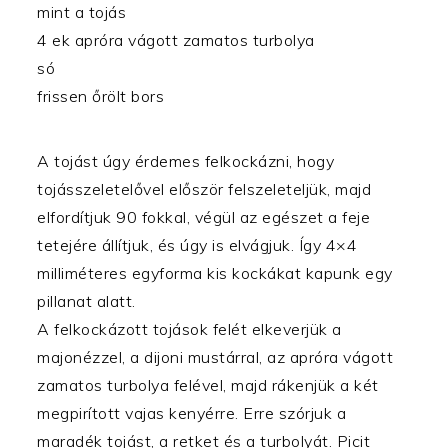
mint a tojás
4 ek apróra vágott zamatos turbolya
só
frissen őrölt bors
A tojást úgy érdemes felkockázni, hogy
tojásszeletelővel először felszeleteljük, majd
elfordítjuk 90 fokkal, végül az egészet a feje
tetejére állítjuk, és úgy is elvágjuk. Így 4×4
milliméteres egyforma kis kockákat kapunk egy
pillanat alatt.
A felkockázott tojások felét elkeverjük a
majonézzel, a dijoni mustárral, az apróra vágott
zamatos turbolya felével, majd rákenjük a két
megpirított vajas kenyérre. Erre szórjuk a
maradék tojást, a retket és a turbolyát. Picit