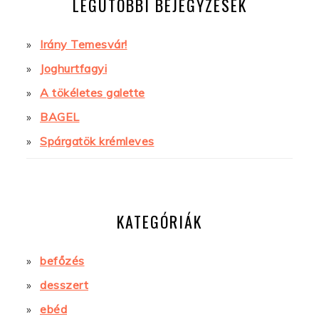
LEGUTÓBBI BEJEGYZÉSEK
Irány Temesvár!
Joghurtfagyi
A tökéletes galette
BAGEL
Spárgatök krémleves
KATEGÓRIÁK
befőzés
desszert
ebéd