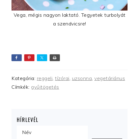
Vega, mégis nagyon laktató. Tegyetek turbolyát
a szendvicsre!
Kategória:
reggeli
,
tízórai
,
uzsonna
,
vegetáriánus
Címkék:
gyűjtögetés
HÍRLEVÉL