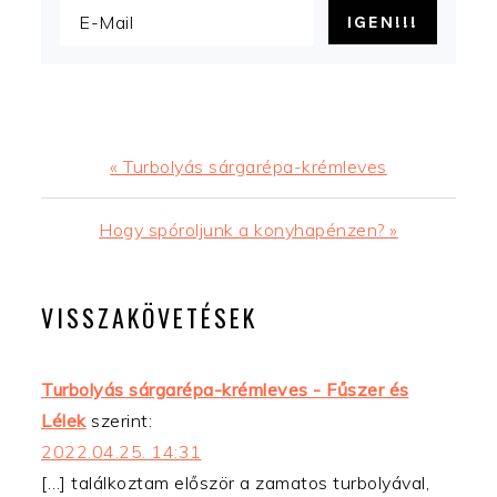
Előző
« Turbolyás sárgarépa-krémleves
bejegyzés
Következő
Hogy spóroljunk a konyhapénzen? »
bejegyzés
READER
VISSZAKÖVETÉSEK
INTERACTIONS
Turbolyás sárgarépa-krémleves - Fűszer és
Lélek
szerint:
2022.04.25. 14:31
[…] találkoztam először a zamatos turbolyával,