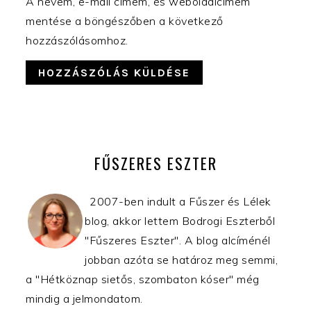
A nevem, e-mail címem, és weboldalcímem
mentése a böngészőben a következő
hozzászólásomhoz.
ELSŐDLEGES
OLDALSÁV
FŰSZERES ESZTER
2007-ben indult a Fűszer és Lélek
blog, akkor lettem Bodrogi Eszterből
"Fűszeres Eszter". A blog alcíménél
jobban azóta se határoz meg semmi,
a "Hétköznap sietős, szombaton kóser" még
mindig a jelmondatom.