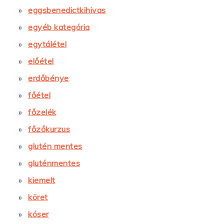
eggsbenedictkihivas
egyéb kategória
egytálétel
előétel
erdőbénye
főétel
főzelék
főzőkurzus
glutén mentes
gluténmentes
kiemelt
köret
kóser