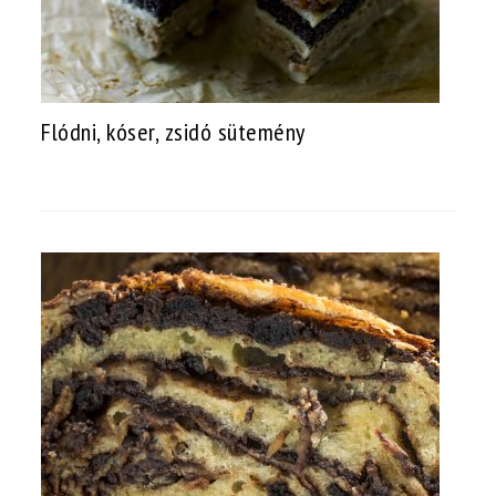
Flódni, kóser, zsidó sütemény