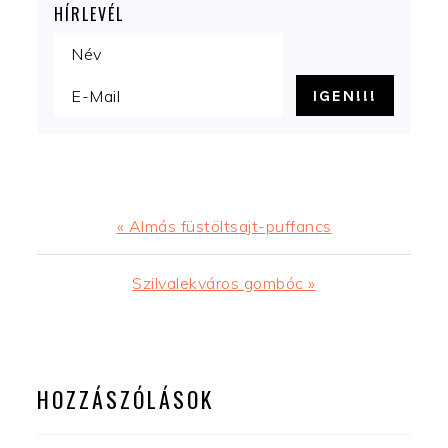
HÍRLEVÉL
Előző
« Almás füstöltsajt-puffancs
bejegyzés
Következő
Szilvalekváros gombóc »
bejegyzés
READER
INTERACTIONS
HOZZÁSZÓLÁSOK