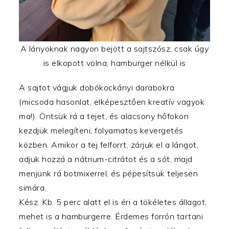
A lányoknak nagyon bejött a sajtszósz, csak úgy
is elkopott volna, hamburger nélkül is
A sajtot vágjuk dobókockányi darabokra
(micsoda hasonlat, elképesztően kreatív vagyok
ma!). Öntsük rá a tejet, és alacsony hőfokon
kezdjük melegíteni, folyamatos kevergetés
közben. Amikor a tej felforrt, zárjuk el a lángot,
adjuk hozzá a nátrium-citrátot és a sót, majd
menjünk rá botmixerrel, és pépesítsük teljesen
simára.
Kész. Kb. 5 perc alatt el is éri a tökéletes állagot,
mehet is a hamburgerre. Érdemes forrón tartani