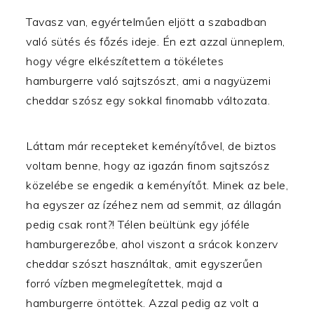
Tavasz van, egyértelműen eljött a szabadban
való sütés és főzés ideje. Én ezt azzal ünneplem,
hogy végre elkészítettem a tökéletes
hamburgerre való sajtszószt, ami a nagyüzemi
cheddar szósz egy sokkal finomabb változata.
Láttam már recepteket keményítővel, de biztos
voltam benne, hogy az igazán finom sajtszósz
közelébe se engedik a keményítőt. Minek az bele,
ha egyszer az ízéhez nem ad semmit, az állagán
pedig csak ront?! Télen beültünk egy jóféle
hamburgerezőbe, ahol viszont a srácok konzerv
cheddar szószt használtak, amit egyszerűen
forró vízben megmelegítettek, majd a
hamburgerre öntöttek. Azzal pedig az volt a