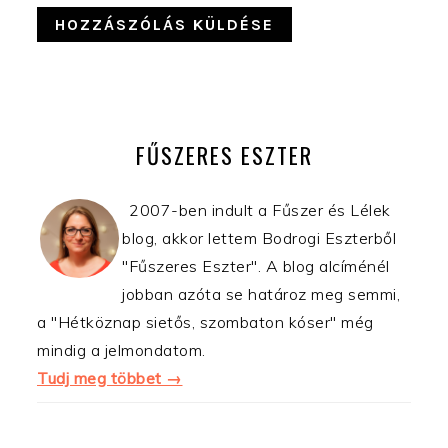
ELSŐDLEGES
OLDALSÁV
FŰSZERES ESZTER
2007-ben indult a Fűszer és Lélek
blog, akkor lettem Bodrogi Eszterből
"Fűszeres Eszter". A blog alcíménél
jobban azóta se határoz meg semmi,
a "Hétköznap sietős, szombaton kóser" még
mindig a jelmondatom.
Tudj meg többet →