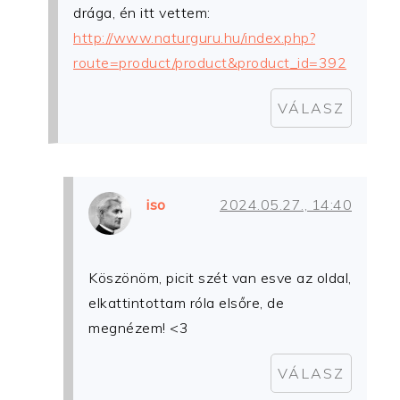
drága, én itt vettem:
http://www.naturguru.hu/index.php?
route=product/product&product_id=392
VÁLASZ
iso
2024.05.27., 14:40
Köszönöm, picit szét van esve az oldal,
elkattintottam róla elsőre, de
megnézem! <3
VÁLASZ