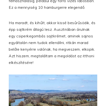
felhasználásig, például egy forró vizes lábosban.
Ez a mennyiség 10 hamburgerre elegendő.
Ha maradt, és kihűlt, akkor kissé besűrűsödik, és
épp sajtkrém állagú lesz. Ausztriában árulnak
egy csiperkegombás sajtkrémet, aminek sajnos
egyáltalán nem tudok ellenállni, ritkán marad
belőle kenyérre valónak, ha megveszem, elkopik.
Azt hiszem, megtaláltam a megoldást az itthoni
elkészítésére!