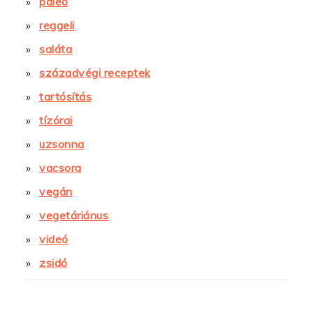
paleo
reggeli
saláta
századvégi receptek
tartósítás
tízórai
uzsonna
vacsora
vegán
vegetáriánus
videó
zsidó