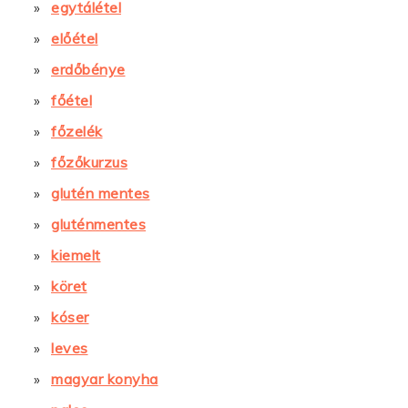
egytálétel
előétel
erdőbénye
főétel
főzelék
főzőkurzus
glutén mentes
gluténmentes
kiemelt
köret
kóser
leves
magyar konyha