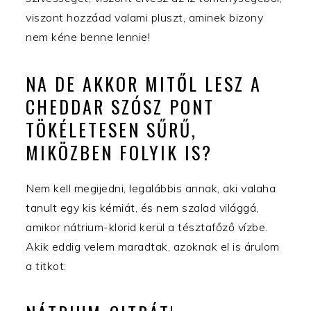
viszont hozzáad valami pluszt, aminek bizony
nem kéne benne lennie!
NA DE AKKOR MITŐL LESZ A
CHEDDAR SZÓSZ PONT
TÖKÉLETESEN SŰRŰ,
MIKÖZBEN FOLYIK IS?
Nem kell megijedni, legalábbis annak, aki valaha
tanult egy kis kémiát, és nem szalad világgá,
amikor nátrium-klorid kerül a tésztafőző vízbe.
Akik eddig velem maradtak, azoknak el is árulom
a titkot: