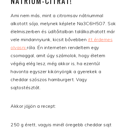
NÁTRIUM-CITRÁT!
Ami nem más, mint a citromsav nátriummal
alkotott sója, melynek képlete Na3C6H5O7. Sok
élelmiszerben és üdítőitalban találkozhatott már
vele mindannyiunk, kicsit bővebben
itt érdemes
olvasni
róla. Én interneten rendeltem egy
csomaggal, amit úgy számolok, hogy életem
végéig elég lesz, még akkor is, ha ezentúl
havonta egyszer kikönyörgik a gyerekek a
cheddar szószos hamburgert. Vagy
sajtostésztát.
Akkor jöjjön a recept:
250 g érett, vagyis minél öregebb cheddar sajt