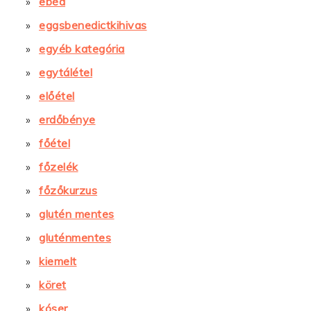
ebéd
eggsbenedictkihivas
egyéb kategória
egytálétel
előétel
erdőbénye
főétel
főzelék
főzőkurzus
glutén mentes
gluténmentes
kiemelt
köret
kóser