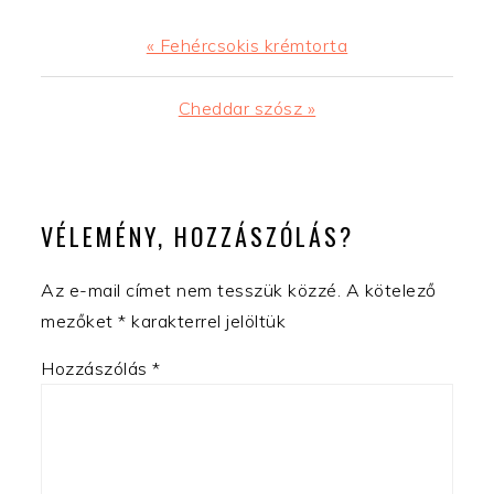
Előző
« Fehércsokis krémtorta
bejegyzés
Következő
Cheddar szósz »
bejegyzés
READER
INTERACTIONS
VÉLEMÉNY, HOZZÁSZÓLÁS?
Az e-mail címet nem tesszük közzé.
A kötelező
mezőket
*
karakterrel jelöltük
Hozzászólás
*