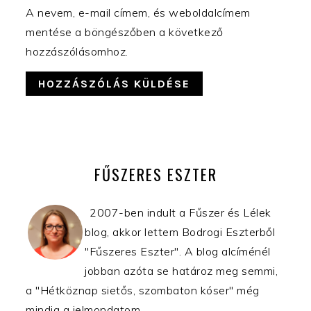
A nevem, e-mail címem, és weboldalcímem
mentése a böngészőben a következő
hozzászólásomhoz.
ELSŐDLEGES
OLDALSÁV
FŰSZERES ESZTER
2007-ben indult a Fűszer és Lélek
blog, akkor lettem Bodrogi Eszterből
"Fűszeres Eszter". A blog alcíménél
jobban azóta se határoz meg semmi,
a "Hétköznap sietős, szombaton kóser" még
mindig a jelmondatom.