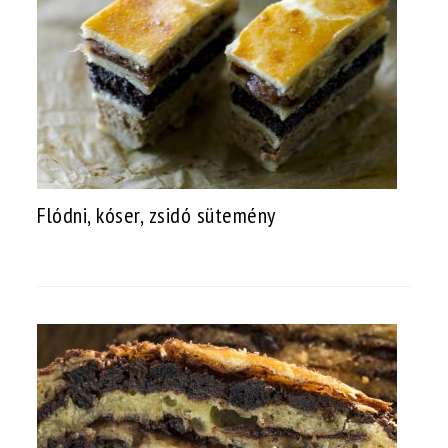
Flódni, kóser, zsidó sütemény