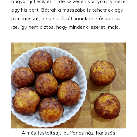
nagyon jól esik enni, de szívesen kortyolunk mellé
egy kis bort. Bátrak a masszába is tehetnek egy
pici harissát, de a sütéstől annak felerősödik az
íze, így nem biztos, hogy mindenki szereti majd.
Almás füstöltsajt-puffancs házi harissás