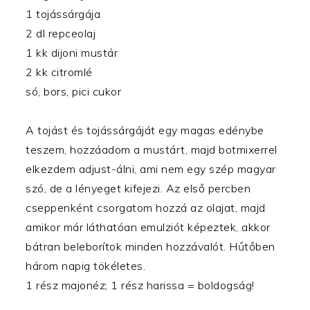
1 tojássárgája
2 dl repceolaj
1 kk dijoni mustár
2 kk citromlé
só, bors, pici cukor
A tojást és tojássárgáját egy magas edénybe
teszem, hozzáadom a mustárt, majd botmixerrel
elkezdem adjust-álni, ami nem egy szép magyar
szó, de a lényeget kifejezi. Az első percben
cseppenként csorgatom hozzá az olajat, majd
amikor már láthatóan emulziót képeztek, akkor
bátran beleborítok minden hozzávalót. Hűtőben
három napig tökéletes.
1 rész majonéz; 1 rész harissa = boldogság!