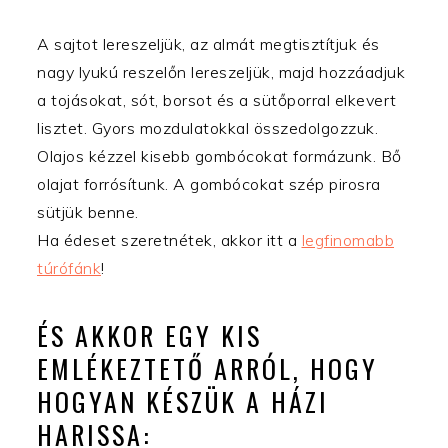
A sajtot lereszeljük, az almát megtisztítjuk és
nagy lyukú reszelőn lereszeljük, majd hozzáadjuk
a tojásokat, sót, borsot és a sütőporral elkevert
lisztet. Gyors mozdulatokkal összedolgozzuk.
Olajos kézzel kisebb gombócokat formázunk. Bő
olajat forrósítunk. A gombócokat szép pirosra
sütjük benne.
Ha édeset szeretnétek, akkor itt a
legfinomabb
túrófánk
!
ÉS AKKOR EGY KIS
EMLÉKEZTETŐ ARRÓL, HOGY
HOGYAN KÉSZÜK A HÁZI
HARISSA: