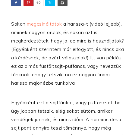
12
Sokan
megcsináltátok
a harissa-t (videó lejjebb),
aminek nagyon örülök, és sokan azt is
megkérdeztétek, hogy jó, de mire is használjátok?
(Egyébként szerintem már elfogyott, és nincs oka
a kérdésnek, de azért válaszolok!) Itt van például
ez az almás füstöltsajt-puffancs, vagy nevezzük
fánknak, ahogy tetszik, na ez nagyon finom
harissa majonézbe tunkolva!
Egyébként ezt a sajtfánkot, vagy puffancsot, ha
úgy jobban tetszik, elég sokat sütöm, amikor
vendégek jönnek, és nincs időm. A harminc deka
sajt pont annyira teszi töménnyé, hogy még