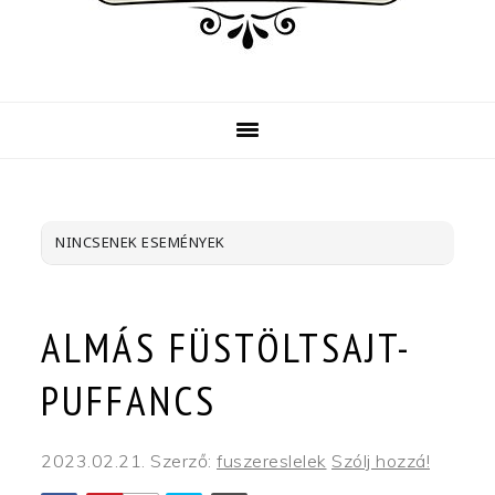
NINCSENEK ESEMÉNYEK
ALMÁS FÜSTÖLTSAJT-
PUFFANCS
2023.02.21.
Szerző:
fuszereslelek
Szólj hozzá!