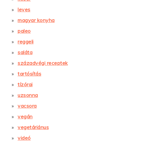
leves
magyar konyha
paleo
reggeli
saláta
századvégi receptek
tartósítás
tízórai
uzsonna
vacsora
vegán
vegetáriánus
videó