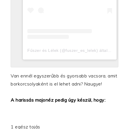
Fűszer és Lélek (@fuszer_es_lelek) által megosztott bejegyzés
Van ennél egyszerűbb és gyorsabb vacsora, amit
borkorcsolyaként is el lehet adni? Naugye!
A harissás majonéz pedig úgy készül, hogy:
1 egész tojás