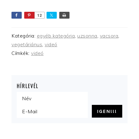
12
Kategória:
egyéb kategória
,
uzsonna
,
vacsora
,
vegetáriánus
,
videó
Címkék:
videó
HÍRLEVÉL